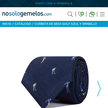
ENVÍO 5,90€ A PENÍNSULA
0
0
INICIO
CATÁLOGO
CORBATA DE SEDA GOLF AZUL Y AMARILLO