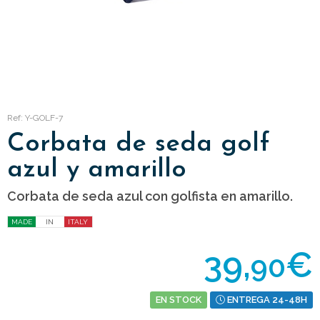
Ref: Y-GOLF-7
Corbata de seda golf
azul y amarillo
Corbata de seda azul con golfista en amarillo.
MADE
IN
ITALY
39,
€
90
EN STOCK
ENTREGA 24-48H