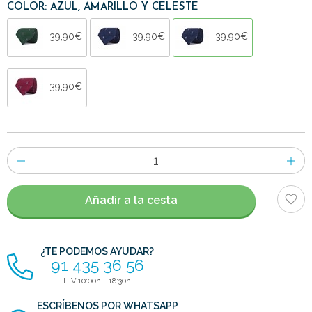
COLOR: AZUL, AMARILLO Y CELESTE
39,90€
39,90€
39,90€
39,90€
Número
de
artículos
Añadir a la cesta
¿TE PODEMOS AYUDAR?
91 435 36 56
L-V 10:00h - 18:30h
ESCRÍBENOS POR WHATSAPP