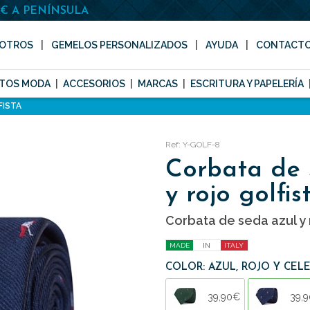
0€ A PENÍNSULA
OTROS
GEMELOS PERSONALIZADOS
AYUDA
CONTACT
TOS MODA
ACCESORIOS
MARCAS
ESCRITURA Y PAPELERÍA
FISTA
Ref: Y-GOLF-8
Corbata de 
y rojo golfis
Corbata de seda azul y r
MADE
IN
ITALY
COLOR: AZUL, ROJO Y CEL
39,90€
39,