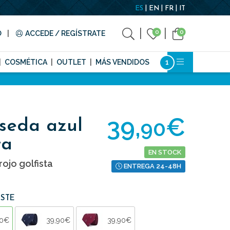
ES
EN
FR
IT
0
0
O
ACCEDE / REGÍSTRATE
COSMÉTICA
OUTLET
MÁS VENDIDOS
39,
€
90
seda azul
ta
EN STOCK
ojo golfista
ENTREGA 24-48H
ESTE
90€
39,90€
39,90€