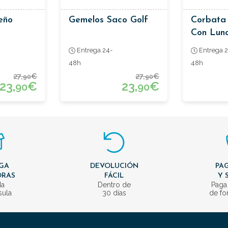
eño
Gemelos Saco Golf
Corbata
Con Lun
Entrega 24-
Entrega 2
48h
48h
27,
€
27,
€
90
90
23,
€
23,
€
90
90
GA
DEVOLUCIÓN
PAG
ORAS
FÁCIL
Y 
da
Dentro de
Paga
sula
30 días
de fo