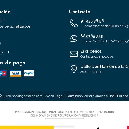
ación
Contacto
os
91 435 36 56
s personalizados
Lunes a Viernes de 10:00h a 18:3
683 185 759
Lunes a Viernes de 10:00h a 18:3
s
Escríbenos
FR
IT
Contacta con nosotros
s de pago
Calle Don Ramón de la C
28001 - Madrid
 © 2026 nosologemelos.com •
Aviso Legal
•
Términos y condiciones de uso
•
Polític