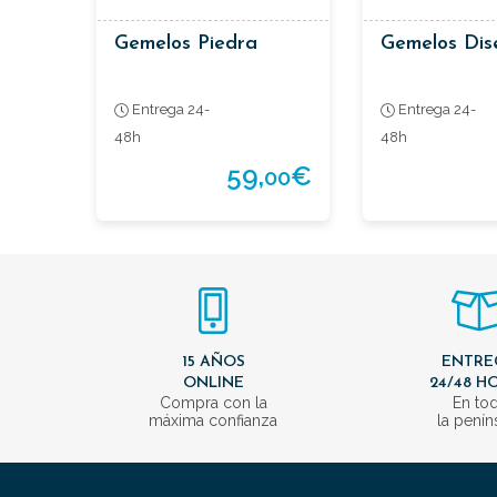
Gemelos Piedra
Gemelos Dis
Entrega 24-
Entrega 24-
48h
48h
59,
€
00
15 AÑOS
ENTRE
ONLINE
24/48 H
Compra con la
En to
máxima confianza
la penín