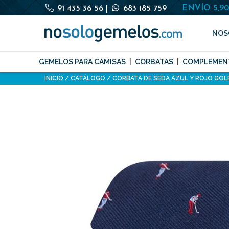
ENVÍO 5,9
91 435 36 56
|
683 185 759
NOS
GEMELOS PARA CAMISAS
CORBATAS
COMPLEMEN
INICIO
CATÁLOGO
CORBATA DE SEDA AZUL Y ROJO GOL