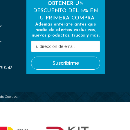
OBTENER UN
DESCUENTO DEL 5% EN
TU PRIMERA COMPRA
Además entérate antes que
0h
nadie de ofertas exclusivas,
nuevos productos, trucos y más.
0h
Tu
dirección
de
Suscribirme
email
ruz, 47
a de Cookies