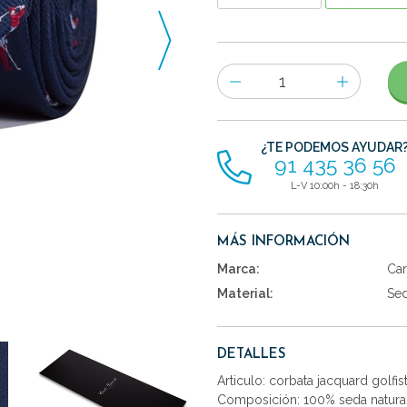
Número
de
artículos
¿TE PODEMOS AYUDAR
91 435 36 56
L-V 10:00h - 18:30h
MÁS INFORMACIÓN
Marca:
Car
Material:
Se
DETALLES
Articulo: corbata jacquard golfist
Composición: 100% seda natural