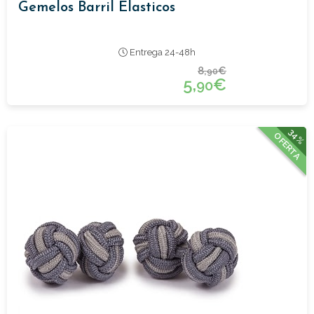
Gemelos Barril Elasticos
Entrega 24-48h
8,
€
90
5,
€
90
34%
OFERTA