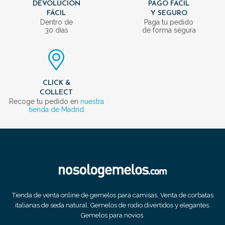
DEVOLUCIÓN
PAGO FÁCIL
FÁCIL
Y SEGURO
Dentro de
Paga tu pedido
30 días
de forma segura
CLICK &
COLLECT
Recoge tu pedido en
nuestra
tienda de Madrid
Tienda de venta online de gemelos para camisas. Venta de corbatas
italianas de seda natural. Gemelos de rodio divertidos y elegantes.
Gemelos para novios.