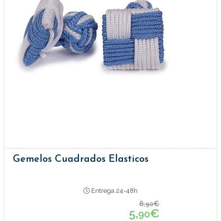
Gemelos Cuadrados Elasticos
Entrega 24-48h
8,
€
90
5,
€
90