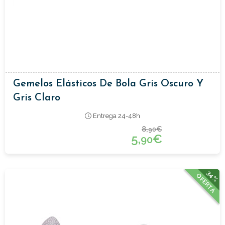
Gemelos Elásticos De Bola Gris Oscuro Y
Gris Claro
Entrega 24-48h
8,
€
90
5,
€
90
34%
OFERTA