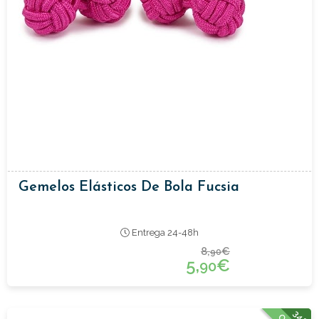
Gemelos Elásticos De Bola Fucsia
Entrega 24-48h
8,
€
90
5,
€
90
34%