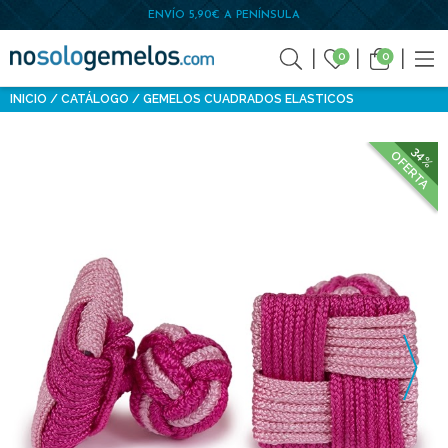
ENVÍO 5,90€ A PENÍNSULA
0
0
INICIO
CATÁLOGO
GEMELOS CUADRADOS ELASTICOS
34%
OFERTA