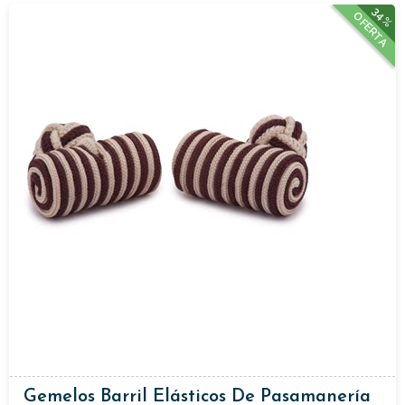
34%
OFERTA
Gemelos Barril Elásticos De Pasamanería