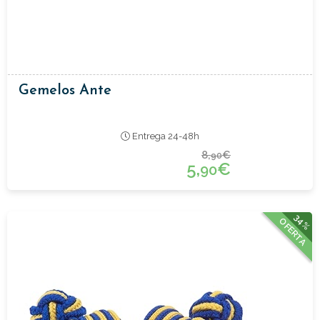
Gemelos Ante
Entrega 24-48h
8,
€
90
5,
€
90
34%
OFERTA