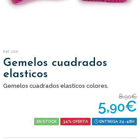
Ref: 206
Gemelos cuadrados
elasticos
Gemelos cuadrados elasticos colores.
8,
€
90
5,
€
90
EN STOCK
34% OFERTA
ENTREGA 24-48H