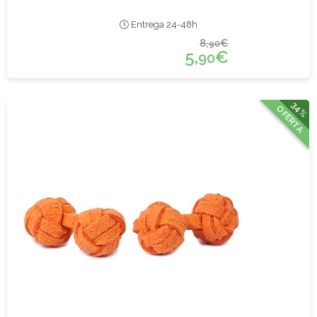
Entrega 24-48h
8,
€
90
5,
€
90
34%
OFERTA