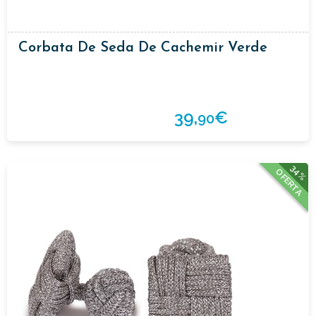
Corbata De Seda De Cachemir Verde
39,
€
90
34%
OFERTA