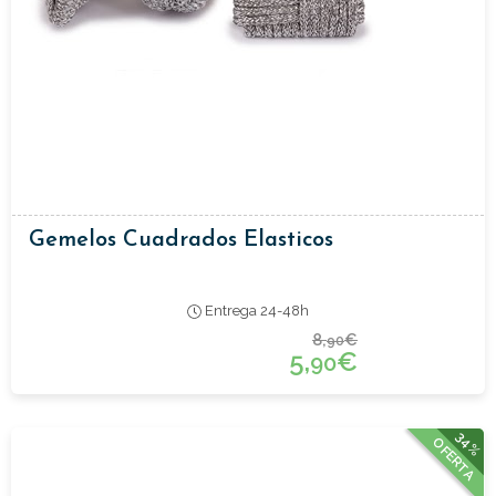
Gemelos Cuadrados Elasticos
Entrega 24-48h
8,
€
90
5,
€
90
34%
OFERTA