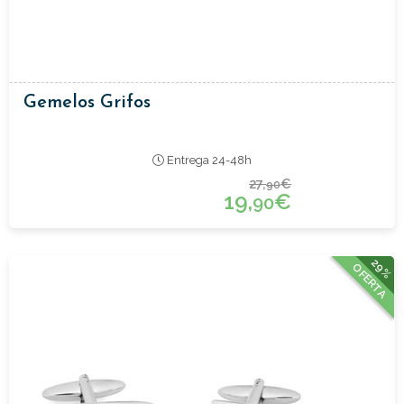
Gemelos Grifos
Entrega 24-48h
27,
€
90
19,
€
90
29%
OFERTA