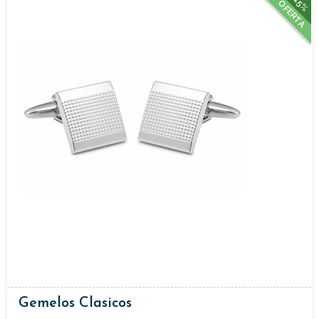
15%
OFERTA
Gemelos Clasicos