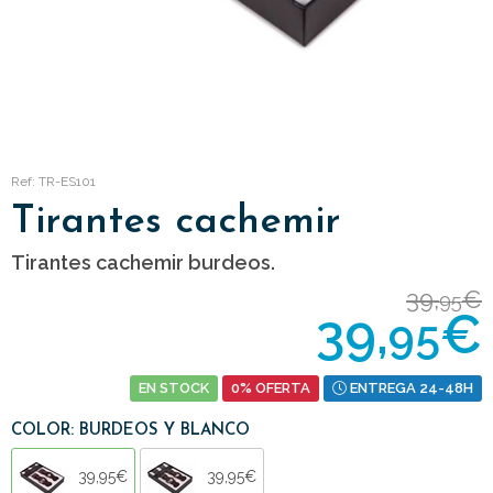
Ref: TR-ES101
Tirantes cachemir
Tirantes cachemir burdeos.
39,
€
95
39,
€
95
EN STOCK
0% OFERTA
ENTREGA 24-48H
COLOR: BURDEOS Y BLANCO
39,95€
39,95€