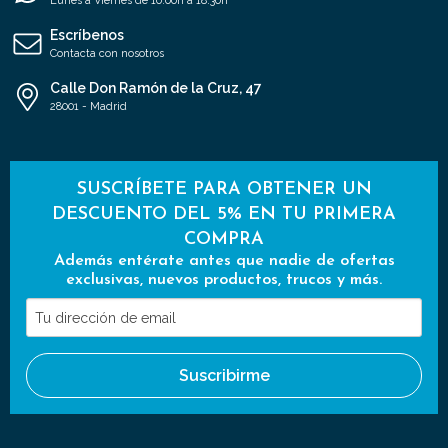
Lunes a Viernes de 10:00h a 18:30h
Escríbenos
Contacta con nosotros
Calle Don Ramón de la Cruz, 47
28001 - Madrid
SUSCRÍBETE PARA OBTENER UN
DESCUENTO DEL 5% EN TU PRIMERA
COMPRA
Además entérate antes que nadie de ofertas
exclusivas, nuevos productos, trucos y más.
Tu
dirección
de
Suscribirme
email