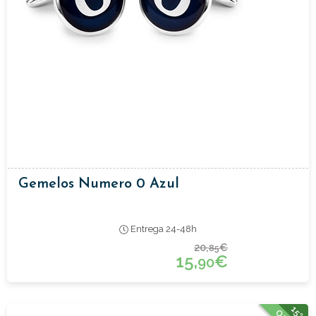
Gemelos Numero 0 Azul
Entrega 24-48h
20,
€
85
15,
€
90
15%