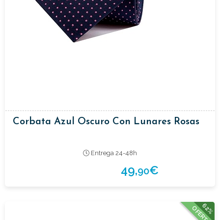
Corbata Azul Oscuro Con Lunares Rosas
Entrega 24-48h
49,
€
90
62%
OFERTA