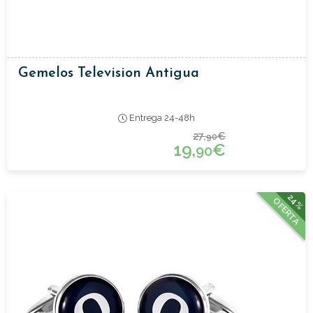
Gemelos Television Antigua
Entrega 24-48h
27,
€
90
19,
€
90
24%
OFERTA