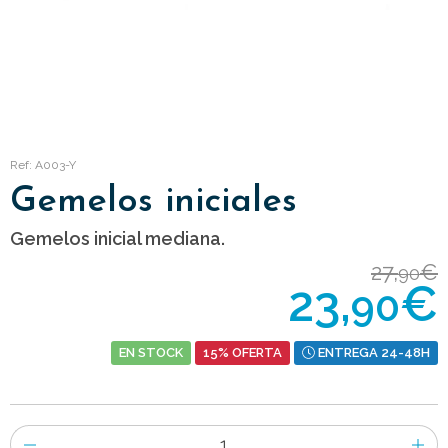
Ref: A003-Y
Gemelos iniciales
Gemelos inicial mediana.
27,
€
90
23,
€
90
EN STOCK
15% OFERTA
ENTREGA 24-48H
Número