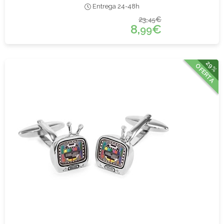
Entrega 24-48h
23,
€
45
8,
€
99
29%
OFERTA