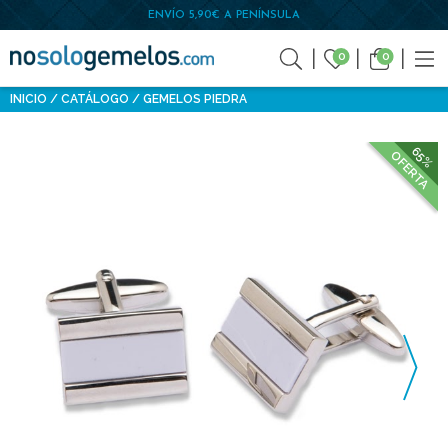
ENVÍO 5,90€ A PENÍNSULA
0
0
INICIO
CATÁLOGO
GEMELOS PIEDRA
65%
OFERTA