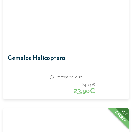
Gemelos Helicoptero
Entrega 24-48h
24,
€
75
23,
€
90
15%
OFERTA