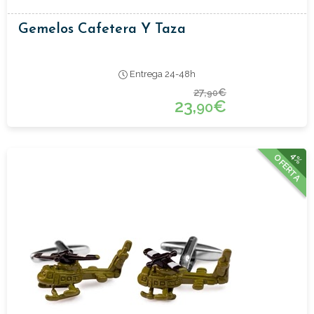
Gemelos Cafetera Y Taza
Entrega 24-48h
27,
€
90
23,
€
90
4%
OFERTA