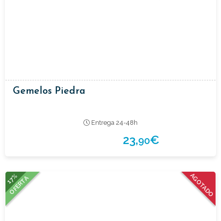
Gemelos Piedra
Entrega 24-48h
23,
€
90
17%
AGOTADO
OFERTA