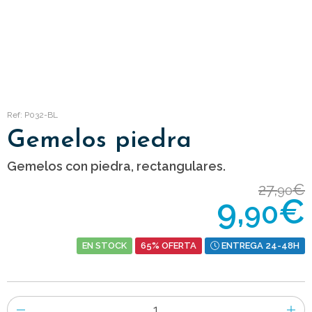
Ref: P032-BL
Gemelos piedra
Gemelos con piedra, rectangulares.
27,
€
90
9,
€
90
EN STOCK
65% OFERTA
ENTREGA 24-48H
Número