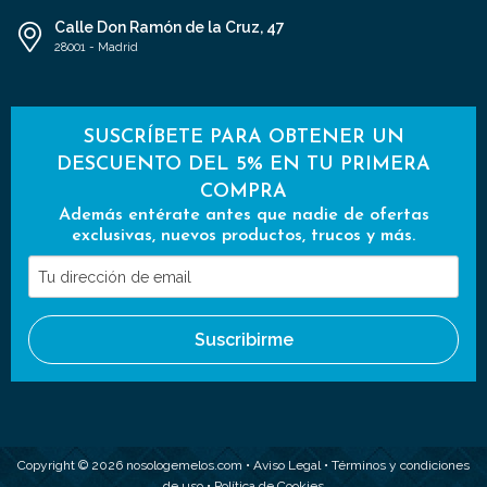
Calle Don Ramón de la Cruz, 47
28001 - Madrid
SUSCRÍBETE PARA OBTENER UN
DESCUENTO DEL 5% EN TU PRIMERA
COMPRA
Además entérate antes que nadie de ofertas
exclusivas, nuevos productos, trucos y más.
Tu
dirección
de
Suscribirme
email
Copyright © 2026 nosologemelos.com •
Aviso Legal
•
Términos y condiciones
de uso
•
Política de Cookies