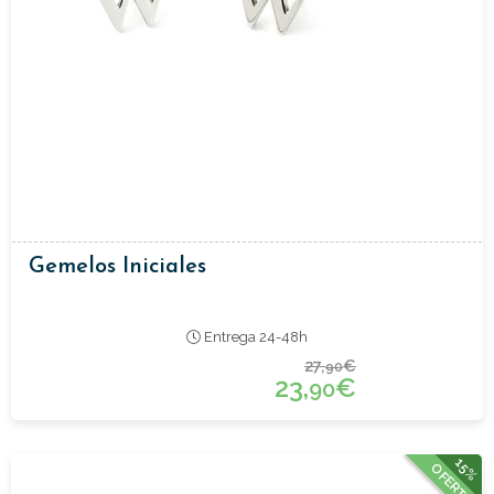
Gemelos Iniciales
Entrega 24-48h
27,
€
90
23,
€
90
15%
OFERTA