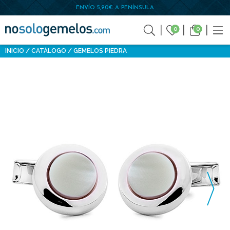
ENVÍO 5,90€ A PENÍNSULA
0
0
INICIO
CATÁLOGO
GEMELOS PIEDRA