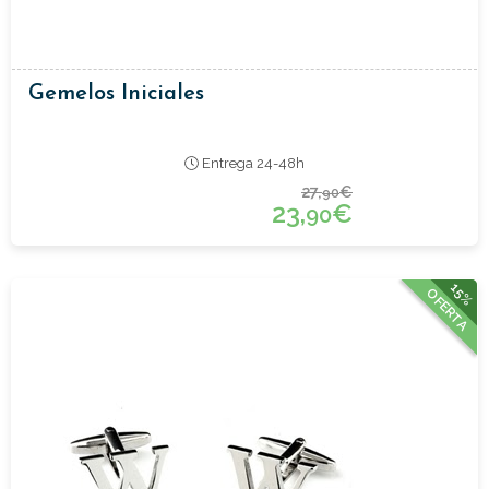
Gemelos Iniciales
Entrega 24-48h
27,
€
90
23,
€
90
15%
OFERTA