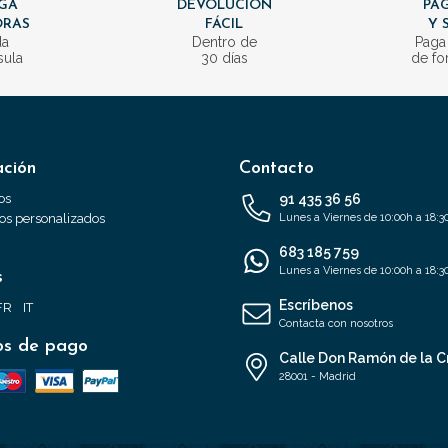
GA
DEVOLUCIÓN
PAG
ORAS
FÁCIL
Y 
da
Dentro de
Paga
sula
30 días
de fo
ación
Contacto
os
91 435 36 56
s personalizados
Lunes a Viernes de 10:00h a 18:3
683 185 759
Lunes a Viernes de 10:00h a 18:3
s
Escríbenos
FR
IT
Contacta con nosotros
s de pago
Calle Don Ramón de la C
28001 - Madrid