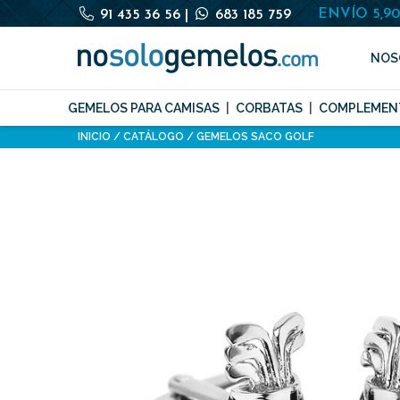
ENVÍO 5,9
91 435 36 56
|
683 185 759
NOS
GEMELOS PARA CAMISAS
CORBATAS
COMPLEMEN
INICIO
CATÁLOGO
GEMELOS SACO GOLF