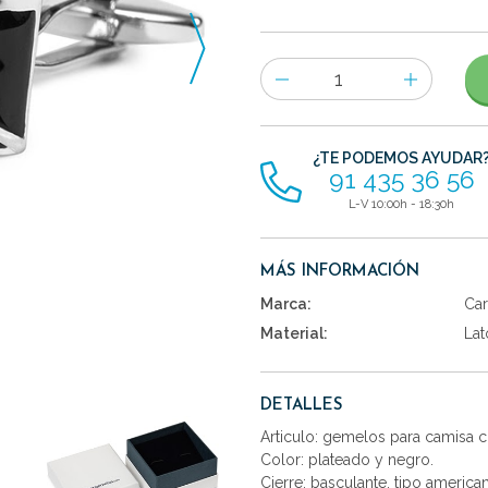
Número
de
artículos
¿TE PODEMOS AYUDAR
91 435 36 56
L-V 10:00h - 18:30h
MÁS INFORMACIÓN
Marca:
Car
Material:
Lat
DETALLES
Articulo: gemelos para camisa 
Color: plateado y negro.
Cierre: basculante, tipo america