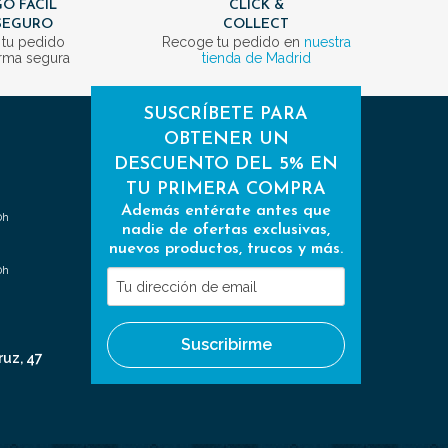
O FÁCIL
CLICK &
SEGURO
COLLECT
 tu pedido
Recoge tu pedido en
nuestra
rma segura
tienda de Madrid
SUSCRÍBETE PARA
OBTENER UN
DESCUENTO DEL 5% EN
TU PRIMERA COMPRA
Además entérate antes que
0h
nadie de ofertas exclusivas,
nuevos productos, trucos y más.
0h
Tu
dirección
de
Suscribirme
email
ruz, 47