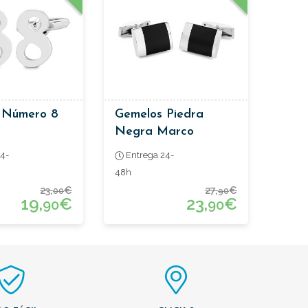
 Número 8
Gemelos Piedra
Negra Marco
Lateral
4-
Entrega 24-
48h
23,
€
27,
€
00
90
19,
€
23,
€
90
90