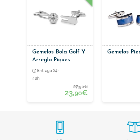
Gemelos Bola Golf Y
Gemelos Pie
Arregla-Piques
Entrega 24-
48h
27,
€
90
23,
€
90