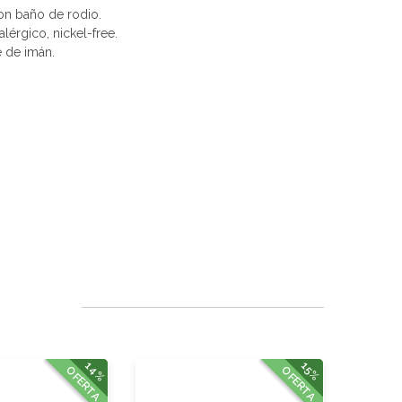
con baño de rodio.
alérgico, nickel-free.
e de imán.
14%
15%
OFERTA
OFERTA