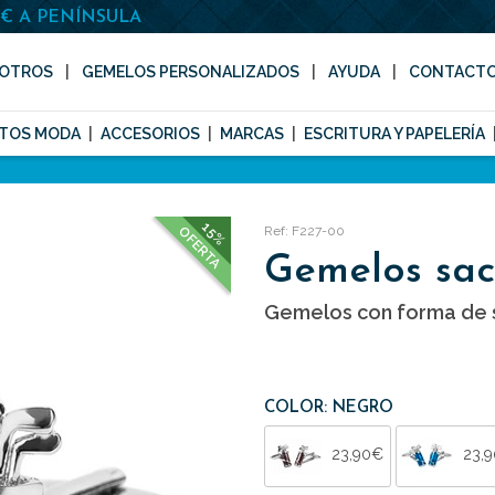
0€ A PENÍNSULA
OTROS
GEMELOS PERSONALIZADOS
AYUDA
CONTACT
TOS MODA
ACCESORIOS
MARCAS
ESCRITURA Y PAPELERÍA
15%
Ref: F227-00
OFERTA
Gemelos sac
Gemelos con forma de s
COLOR: NEGRO
23,90€
23,