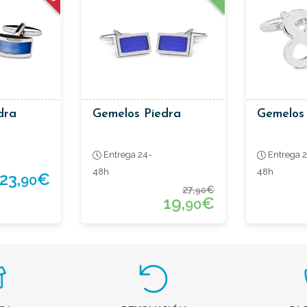
dra
Gemelos Piedra
Gemelos
Entrega 24-
Entrega 2
48h
48h
23,
€
90
27,
€
90
19,
€
90