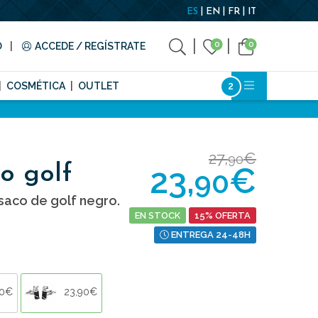
ES
EN
FR
IT
0
0
O
ACCEDE / REGÍSTRATE
COSMÉTICA
OUTLET
27,
€
90
23,
€
o golf
90
aco de golf negro.
EN STOCK
15% OFERTA
ENTREGA 24-48H
90€
23,90€