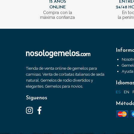
15 AÑOS
ENTRE
ONLINE
24/48 H
Compra con la
En to
máxima confianza
la penín
Inform
Nosotr
Gemelo
Tienda de venta online de gemelos para
Ayuda
camisas. Venta de corbatas italianas de seda
natural. Gemelos de rodio divertidos y
Idioma
elegantes. Gemelos para novios.
ES
EN
Síguenos
Método