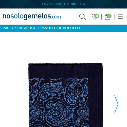
ENVÍO 5,90€ A PENÍNSULA
0
0
INICIO
CATÁLOGO
PAÑUELO DE BOLSILLO