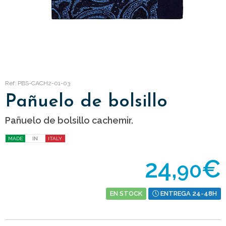
Ref: PBS-CACH2-01-03
Pañuelo de bolsillo
Pañuelo de bolsillo cachemir.
MADE
IN
ITALY
24,
€
90
EN STOCK
ENTREGA 24-48H