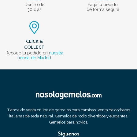
Dentro de
Paga tu pedido
30 días
de forma segura
CLICK &
COLLECT
Recoge tu pedido en
nuestra
tienda de Madrid
Tienda de venta online de gemelos para camisas. Venta de corbatas
italianas de seda natural. Gemelos de rodio divertidos y elegantes.
Gemelos para novios.
Síguenos