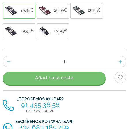
29,95€
29,95€
29,95€
29,95€
29,95€
Número
de
artículos
Añadir a la cesta
¿TE PODEMOS AYUDAR?
91 435 36 56
L-V 10:00h - 18:30h
ESCRÍBENOS POR WHATSAPP
+34 683 185 759