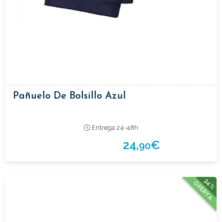
Pañuelo De Bolsillo Azul
Entrega 24-48h
24,
€
90
34%
OFERTA