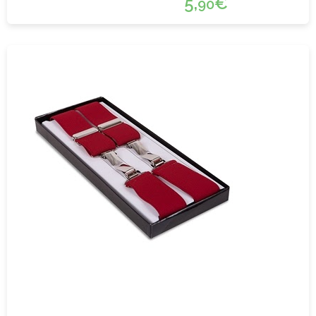
5,
€
90