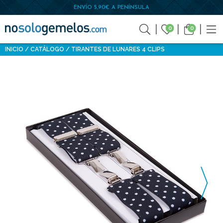
ENVÍO 5,90€ A PENÍNSULA
0
0
INICIO
CATÁLOGO
TIRANTES DE LUNARES 4 CLIPS