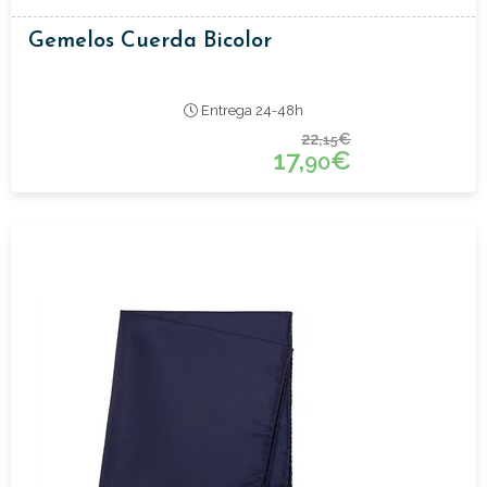
Gemelos Cuerda Bicolor
Entrega 24-48h
22,
€
15
17,
€
90