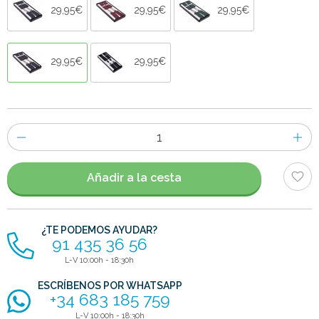
29,95€
29,95€
29,95€
29,95€
29,95€
Número
de
artículos
Añadir a la cesta
¿TE PODEMOS AYUDAR?
91 435 36 56
L-V 10:00h - 18:30h
ESCRÍBENOS POR WHATSAPP
+34 683 185 759
L-V 10:00h - 18:30h