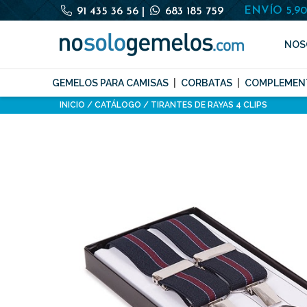
ENVÍO 5,9
91 435 36 56
|
683 185 759
NOS
GEMELOS PARA CAMISAS
CORBATAS
COMPLEMEN
INICIO
CATÁLOGO
TIRANTES DE RAYAS 4 CLIPS