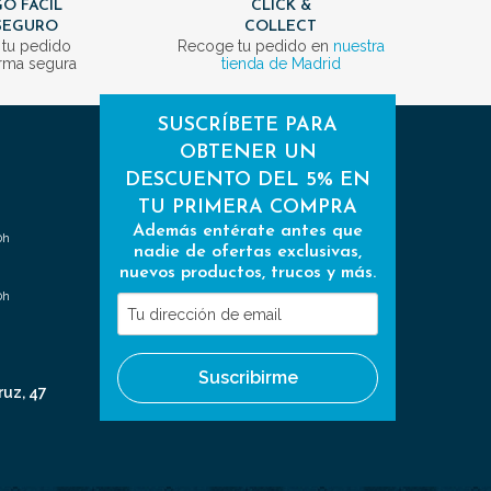
O FÁCIL
CLICK &
SEGURO
COLLECT
 tu pedido
Recoge tu pedido en
nuestra
rma segura
tienda de Madrid
SUSCRÍBETE PARA
OBTENER UN
DESCUENTO DEL 5% EN
TU PRIMERA COMPRA
Además entérate antes que
0h
nadie de ofertas exclusivas,
nuevos productos, trucos y más.
0h
Tu
dirección
de
Suscribirme
email
ruz, 47