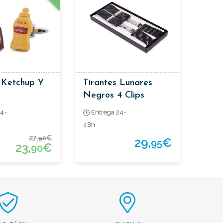
 Ketchup Y
Tirantes Lunares
Negros 4 Clips
4-
Entrega 24-
48h
27,
€
90
29,
€
95
23,
€
90