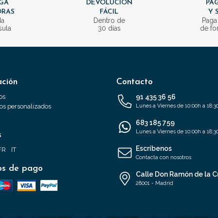
GA
DEVOLUCIÓN
PAG
ORAS
FÁCIL
Y 
da
Dentro de
Paga
sula
30 días
de fo
ación
Contacto
os
91 435 36 56
s personalizados
Lunes a Viernes de 10:00h a 18:3
683 185 759
Lunes a Viernes de 10:00h a 18:3
s
Escríbenos
FR
IT
Contacta con nosotros
s de pago
Calle Don Ramón de la C
28001 - Madrid