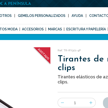
0€ A PENÍNSULA
OTROS
GEMELOS PERSONALIZADOS
AYUDA
CONTACT
TOS MODA
ACCESORIOS
MARCAS
ESCRITURA Y PAPELERÍA
AGOTADO
Ref: TR-RY301-4P
Tirantes de 
clips
Tirantes elásticos de a
clips.
Número
de