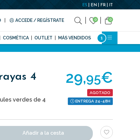
ES
EN
FR
IT
0
0
O
ACCEDE / REGÍSTRATE
COSMÉTICA
OUTLET
MÁS VENDIDOS
29,
€
95
rayas 4
AGOTADO
zules verdes de 4
ENTREGA 24-48H
Añadir a la cesta