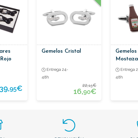
ares
Gemelos Cristal
Gemelos
 Rojo
Mostaza
Entrega 24-
Entrega 2
48h
48h
22,
€
15
39,
€
95
16,
€
90