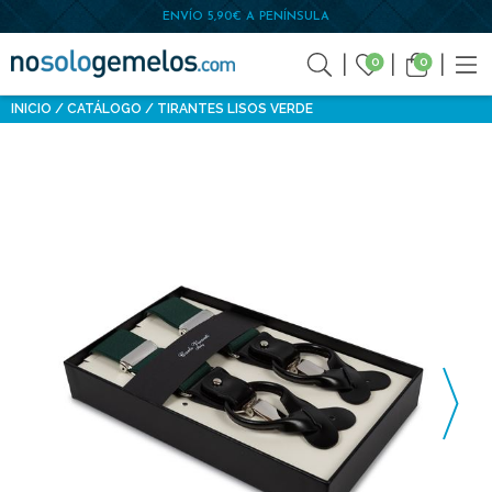
ENVÍO 5,90€ A PENÍNSULA
0
0
INICIO
CATÁLOGO
TIRANTES LISOS VERDE