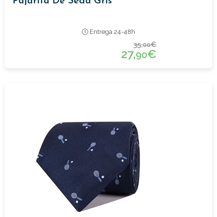
Pajarita De Seda Gris
Entrega 24-48h
35,
€
00
27,
€
90