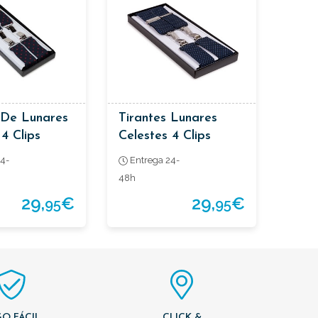
 De Lunares
Tirantes Lunares
4 Clips
Celestes 4 Clips
4-
Entrega 24-
48h
29,
€
29,
€
95
95
O FÁCIL
CLICK &