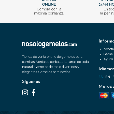
ONLINE
24/48 H
Compra con la
En to
máxima confianza
la penín
Inform
Nosotr
Gemelo
Tienda de venta online de gemelos para
Ayuda
camisas. Venta de corbatas italianas de seda
natural. Gemelos de rodio divertidos y
Idioma
elegantes. Gemelos para novios.
ES
EN
Síguenos
Método