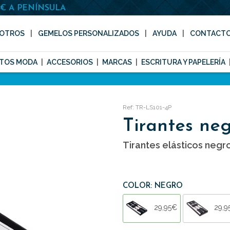
0€ A PENÍNSULA
OTROS
GEMELOS PERSONALIZADOS
AYUDA
CONTACT
TOS MODA
ACCESORIOS
MARCAS
ESCRITURA Y PAPELERÍA
Ref: TR-LS101-4P
Tirantes neg
Tirantes elásticos negro
COLOR: NEGRO
29,95€
29,9