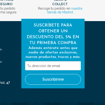
SEGURO
COLLECT
 tu pedido
Recoge tu pedido en
nuestra
rma segura
tienda de Madrid
SUSCRÍBETE PARA
OBTENER UN
DESCUENTO DEL 5% EN
TU PRIMERA COMPRA
Además entérate antes que
0h
nadie de ofertas exclusivas,
nuevos productos, trucos y más.
0h
Tu
dirección
de
Suscribirme
email
ruz, 47