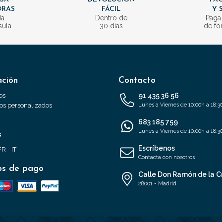
ORAS
FÁCIL
Y 
da
Dentro de
Paga
sula
30 días
de fo
ación
Contacto
os
91 435 36 56
s personalizados
Lunes a Viernes de 10:00h a 18:3
683 185 759
Lunes a Viernes de 10:00h a 18:3
s
Escríbenos
FR
IT
Contacta con nosotros
s de pago
Calle Don Ramón de la C
28001 - Madrid