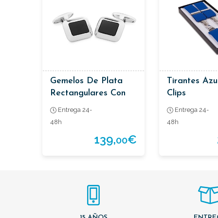
Gemelos De Plata
Tirantes Azu
Rectangulares Con
Clips
Onyx
Entrega 24-
Entrega 24-
48h
48h
139,
€
00
15 AÑOS
ENTRE