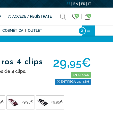
ES
EN
FR
IT
0
0
O
ACCEDE / REGÍSTRATE
COSMÉTICA
OUTLET
29,
€
95
ros 4 clips
s de 4 clips.
EN STOCK
ENTREGA 24-48H
5€
29,95€
29,95€