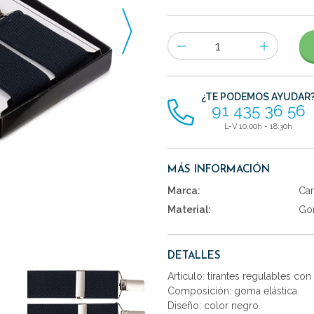
Número
de
artículos
¿TE PODEMOS AYUDAR
91 435 36 56
L-V 10:00h - 18:30h
MÁS INFORMACIÓN
Marca:
Car
Material:
Gom
DETALLES
Articulo: tirantes regulables con
Composición: goma elástica.
Diseño: color negro.