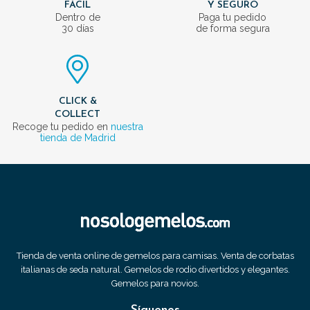
FÁCIL
Y SEGURO
Dentro de
Paga tu pedido
30 días
de forma segura
CLICK &
COLLECT
Recoge tu pedido en
nuestra
tienda de Madrid
Tienda de venta online de gemelos para camisas. Venta de corbatas
italianas de seda natural. Gemelos de rodio divertidos y elegantes.
Gemelos para novios.