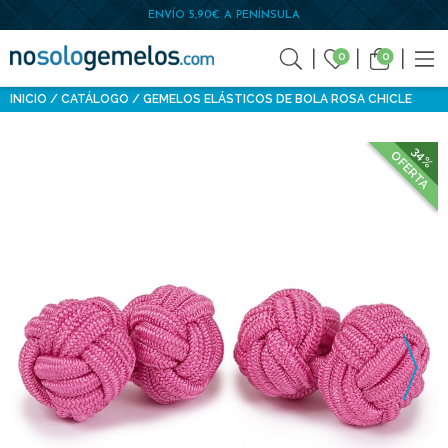
ENVÍO 5,90€ A PENÍNSULA
0
0
INICIO
CATÁLOGO
GEMELOS ELÁSTICOS DE BOLA ROSA CHICLE
34%
OFERTA