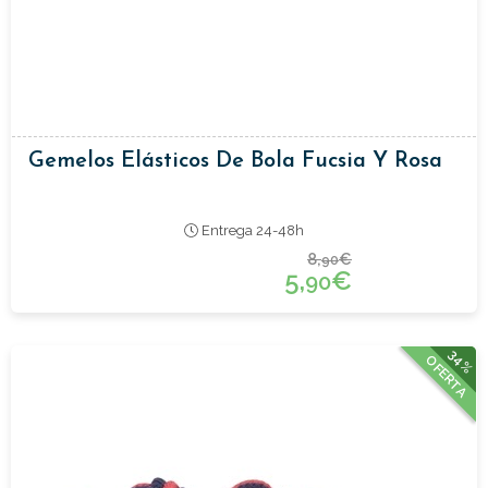
Gemelos Elásticos De Bola Fucsia Y Rosa
Entrega 24-48h
8,
€
90
5,
€
90
34%
OFERTA