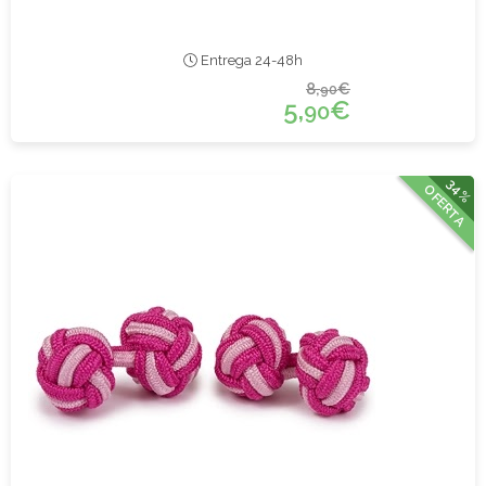
Entrega 24-48h
8,
€
90
5,
€
90
34%
OFERTA