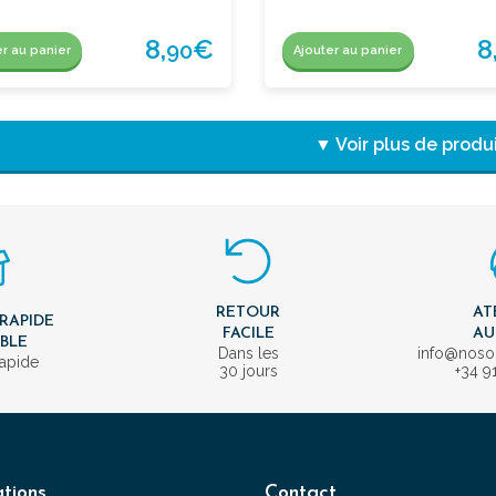
8,
€
8
90
er au panier
Ajouter au panier
▼ Voir plus de produ
RETOUR
AT
 RAPIDE
FACILE
AU
IBLE
Dans les
info@nos
rapide
30 jours
+34 9
tions
Contact