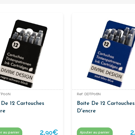
DTP00N
Ref: DDTP06N
 De 12 Cartouches
Boite De 12 Cartouches
re
D'encre
2,
€
2
90
er au panier
Ajouter au panier