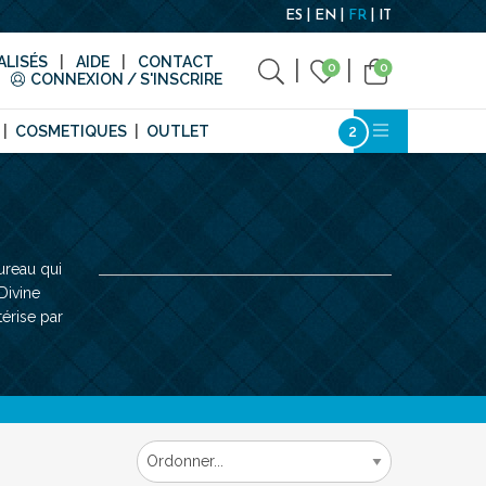
ES
EN
FR
IT
LISÉS
AIDE
CONTACT
0
0
CONNEXION / S'INSCRIRE
COSMETIQUES
OUTLET
ureau qui
Divine
érise par