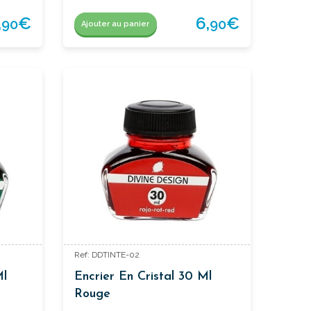
,
€
6,
€
90
90
Ajouter au panier
Ref: DDTINTE-02
Ml
Encrier En Cristal 30 Ml
Rouge