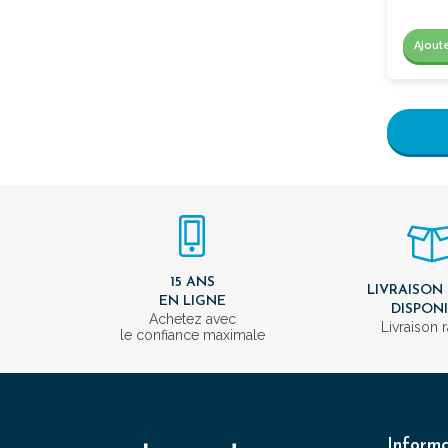
Ajout
15 ANS
LIVRAISON
EN LIGNE
DISPON
Achetez avec
Livraison 
le confiance maximale
Informa