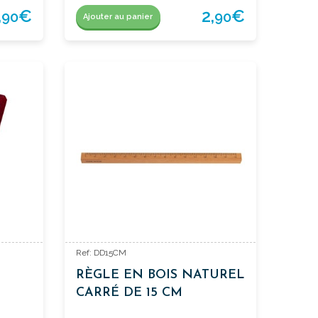
,
€
2,
€
90
90
Ajouter au panier
Ref: DD15CM
RÈGLE EN BOIS NATUREL
CARRÉ DE 15 CM