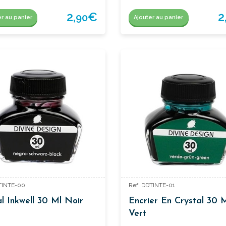
2,
€
2
90
er au panier
Ajouter au panier
TINTE-00
Ref: DDTINTE-01
al Inkwell 30 Ml Noir
Encrier En Crystal 30 
Vert