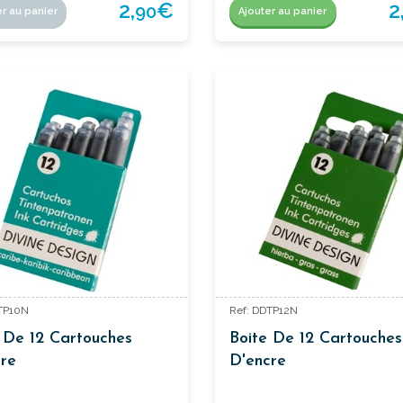
2,
€
2
90
er au panier
Ajouter au panier
TP10N
Ref: DDTP12N
 De 12 Cartouches
Boite De 12 Cartouches
re
D'encre