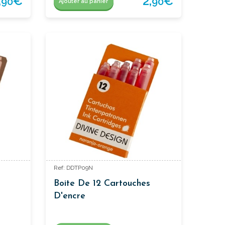
,
€
2,
€
90
90
Ajouter au panier
Ref: DDTP09N
Boite De 12 Cartouches
D'encre