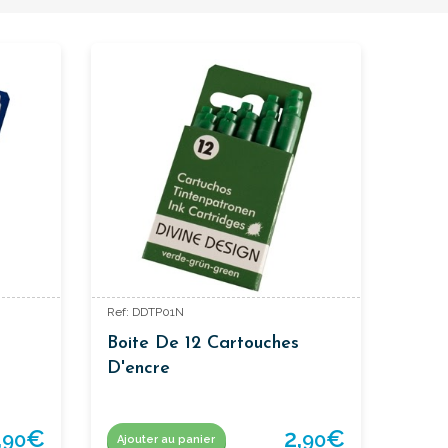
Ref: DDTP01N
Boite De 12 Cartouches
D'encre
,
€
2,
€
90
90
Ajouter au panier