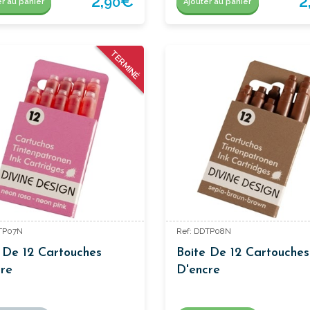
2,
€
2
90
er au panier
Ajouter au panier
TERMINÉ
DTP07N
Ref: DDTP08N
 De 12 Cartouches
Boite De 12 Cartouches
re
D'encre