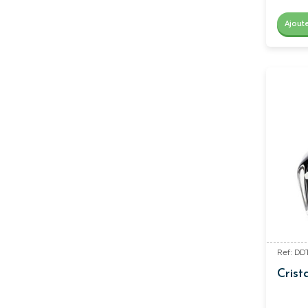
Ajout
Ref: DD
Crist