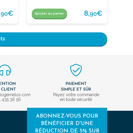
,
€
8,
€
90
90
Ajouter au panier
its
ENTION
PAIEMENT
 CLIENT
SIMPLE ET SÛR
ologemelos.com
Payez votre commande
1 435 36 56
en toute sécurité
ABONNEZ-VOUS POUR
BÉNÉFICIER D'UNE
RÉDUCTION DE 5% SUR