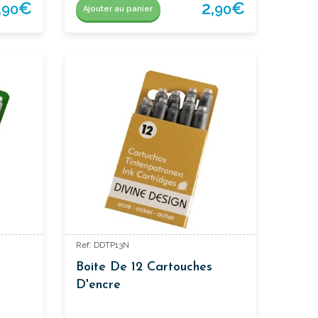
,
€
2,
€
90
90
Ajouter au panier
Ref: DDTP13N
Boite De 12 Cartouches
D'encre