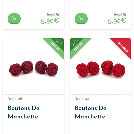
Passementerie
Passementerie
Bleu Clair
Céleste
8,
€
8,
€
90
90
5,
€
5,
€
90
90
34%
34%
TERMINÉ
OFFRE
OFFRE
Ref: 008
Ref: 009
Boutons De
Boutons De
Manchette
Manchette
Passementerie
Passementerie
Bordeaux
Rouge