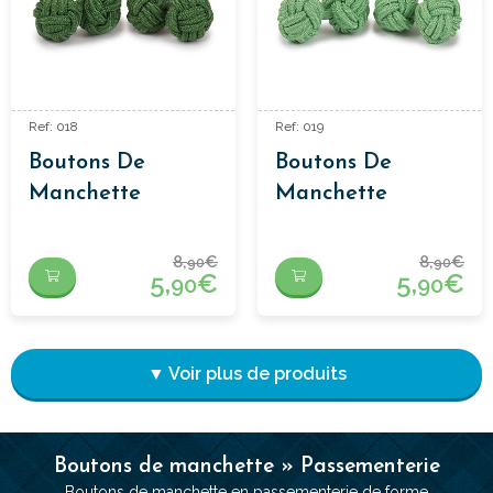
Ref: 018
Ref: 019
Boutons De
Boutons De
Manchette
Manchette
Passementerie
Passementerie
Vert
Vert Pistache
8,
€
8,
€
90
90
5,
€
5,
€
90
90
▼ Voir plus de produits
Boutons de manchette » Passementerie
Boutons de manchette en passementerie de forme