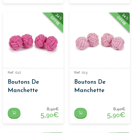
34%
34%
OFFRE
OFFRE
Ref: 012
Ref: 013
Boutons De
Boutons De
Manchette
Manchette
Passementerie
Passementerie
Rose
Rose Clair
8,
€
8,
€
90
90
5,
€
5,
€
90
90