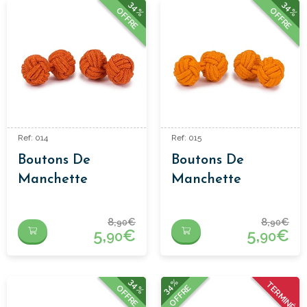
34%
34%
OFFRE
OFFRE
Ref: 014
Ref: 015
Boutons De
Boutons De
Manchette
Manchette
Passementerie
Passementerie
Orange
Orange Clair
8,
€
8,
€
90
90
5,
€
5,
€
90
90
34%
34%
TERMINÉ
OFFRE
OFFRE