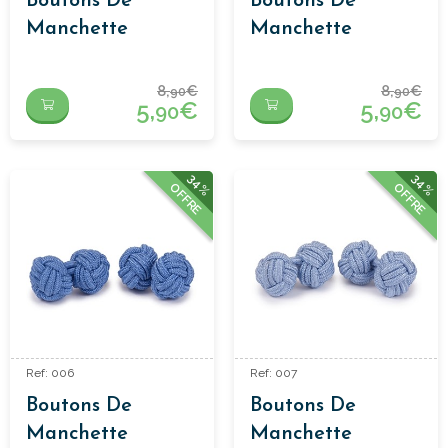
Boutons De
Boutons De
Manchette
Manchette
Passementerie
Passementerie
Blue Foncé
Bluette
8,
€
8,
€
90
90
5,
€
5,
€
90
90
34%
34%
OFFRE
OFFRE
Ref: 006
Ref: 007
Boutons De
Boutons De
Manchette
Manchette