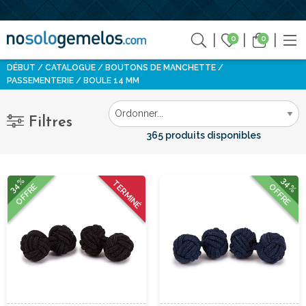
0
0
DÉBUT
CATALOGUE
BOUTONS DE MANCHETTE
PASSEMENTERIE
BOULE 14 MM
Filtres
365 produits disponibles
34%
34%
TERMINÉ
OFFRE
OFFRE