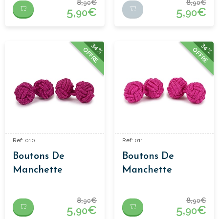
8,
€
8,
€
90
90
5,
€
5,
€
90
90
34%
34%
OFFRE
OFFRE
Ref: 010
Ref: 011
Boutons De
Boutons De
Manchette
Manchette
Passementerie
Passementerie
Rose Foncé
Fuchsia
8,
€
8,
€
90
90
5,
€
5,
€
90
90