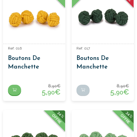
Ref: 016
Ref: 017
Boutons De
Boutons De
Manchette
Manchette
Passementerie
Passementerie
Jaune
Vert Foncé
8,
€
8,
€
90
90
5,
€
5,
€
90
90
34%
34%
OFFRE
OFFRE