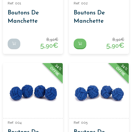
Ref: 001
Ref: 002
Boutons De
Boutons De
Manchette
Manchette
Passementerie
Passementerie
Noir
Bleu Marine
8,
€
8,
€
90
90
5,
€
5,
€
90
90
34%
34%
OFFRE
OFFRE
Ref: 004
Ref: 005