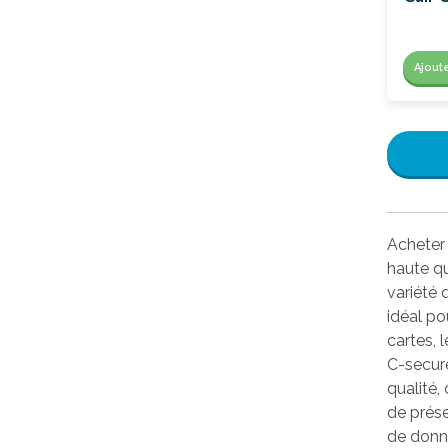
Ajout
Acheter 
haute qu
variété 
idéal po
cartes, 
C-secure
qualité,
de prése
de donné