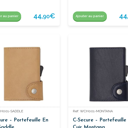
44,
€
44
90
er au panier
Ajouter au panier
CH001-SADDLE
Ref: WCH001-MONTANA
ure – Portefeuille En
C-Secure – Portefeuille
Saddle
Cuir Montana