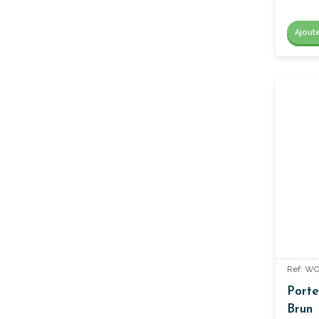
Ajout
Ref: W
Porte
Brun