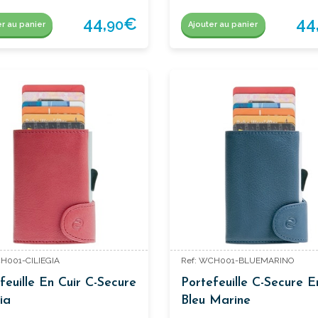
44,
€
44
90
er au panier
Ajouter au panier
CH001-CILIEGIA
Ref: WCH001-BLUEMARINO
feuille En Cuir C-Secure
Portefeuille C-Secure E
ia
Bleu Marine