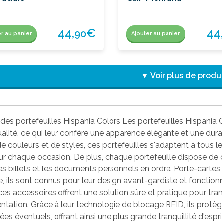
44,
€
44
90
er au panier
Ajouter au panier
▼ Voir plus de produ
des portefeuilles Hispania Colors Les portefeuilles Hispania 
alité, ce qui leur confère une apparence élégante et une dura
de couleurs et de styles, ces portefeuilles s'adaptent à tous l
ur chaque occasion. De plus, chaque portefeuille dispose de
les billets et les documents personnels en ordre. Porte-carte
, ils sont connus pour leur design avant-gardiste et fonctio
 ces accessoires offrent une solution sûre et pratique pour tra
ntation. Grâce à leur technologie de blocage RFID, ils protèg
es éventuels, offrant ainsi une plus grande tranquillité d'esp