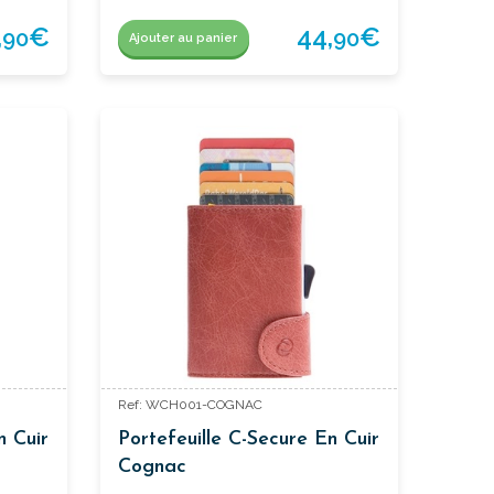
,
€
44,
€
90
90
Ajouter au panier
Ref: WCH001-COGNAC
n Cuir
Portefeuille C-Secure En Cuir
Cognac