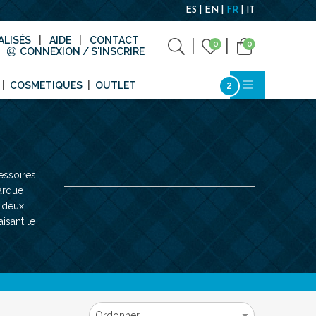
ES
EN
FR
IT
LISÉS
AIDE
CONTACT
0
0
CONNEXION / S'INSCRIRE
COSMETIQUES
OUTLET
essoires
arque
s deux
isant le