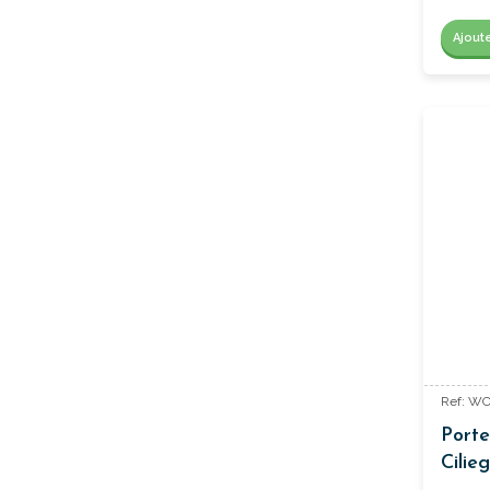
Ajout
Ref: W
Porte
Cilieg