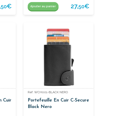
,
€
27,
€
50
50
Ajouter au panier
Ref: WCH001-BLACK NERO
n Cuir
Portefeuille En Cuir C-Secure
Black Nero