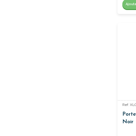
Ajout
Ref: X
Porte
Noir 