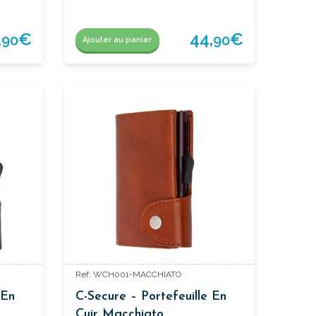
,
€
44,
€
90
90
Ajouter au panier
Ref: WCH001-MACCHIATO
 En
C-Secure – Portefeuille En
Cuir Macchiato