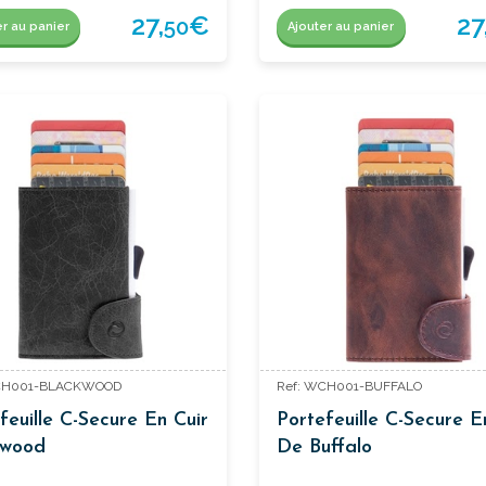
27,
€
27
50
er au panier
Ajouter au panier
CH001-BLACKWOOD
Ref: WCH001-BUFFALO
feuille C-Secure En Cuir
Portefeuille C-Secure E
kwood
De Buffalo