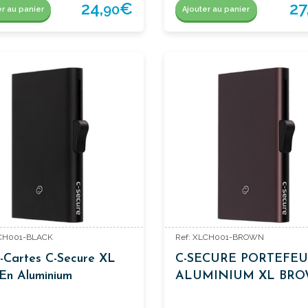
24,
€
27
90
er au panier
Ajouter au panier
LCH001-BLACK
Ref: XLCH001-BROWN
-Cartes C-Secure XL
C-SECURE PORTEFEU
En Aluminium
ALUMINIUM XL BR