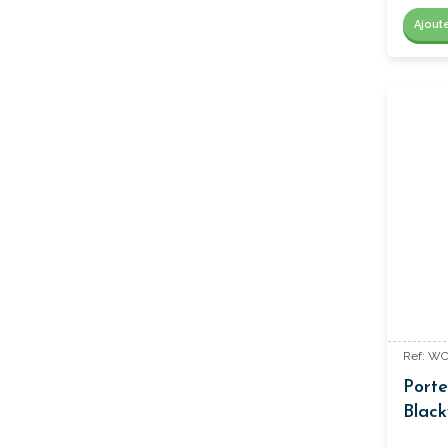
Ajout
Ref: W
Porte
Blac