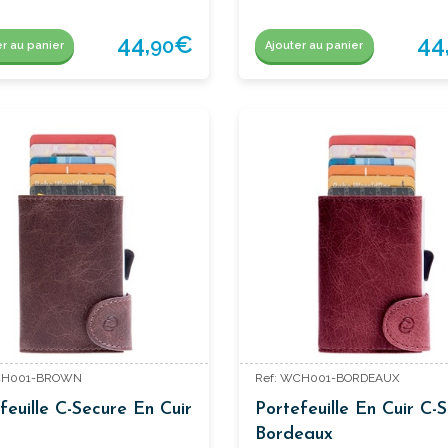
44,
€
44
90
er au panier
Ajouter au panier
CH001-BROWN
Ref: WCH001-BORDEAUX
feuille C-Secure En Cuir
Portefeuille En Cuir C-
Bordeaux