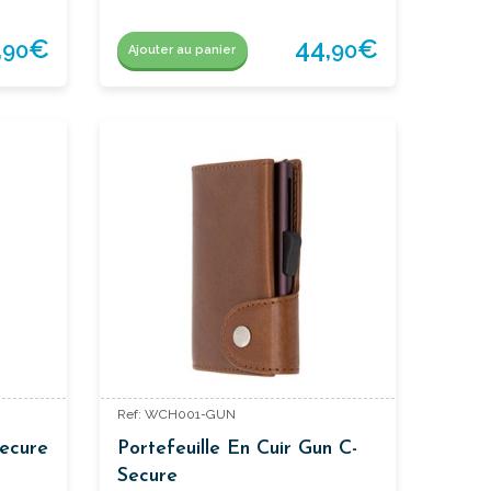
,
€
44,
€
90
90
Ajouter au panier
Ref: WCH001-GUN
Secure
Portefeuille En Cuir Gun C-
Secure