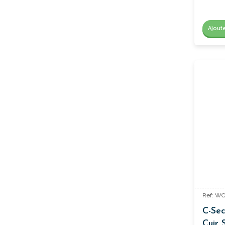
Ajout
Ref: W
C-Sec
Cuir 