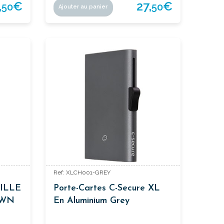
,
€
27,
€
50
50
Ajouter au panier
Ref: XLCH001-GREY
ILLE
Porte-Cartes C-Secure XL
OWN
En Aluminium Grey