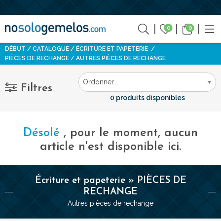
0
0
DÉBUT
CATALOGUE
ÉCRITURE ET PAPETERIE
PIÈCES DE RECHANGE
AUTRES PIÈCES DE RECHANGE
Filtres
0 produits disponibles
Désolé
, pour le moment, aucun
article n'est disponible ici.
Écriture et papeterie » PIÈCES DE
RECHANGE
Autres pièces de rechange