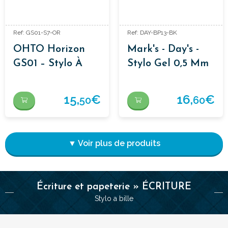
Ref: GS01-S7-OR
Ref: DAY-BP13-BK
OHTO Horizon
Mark's - Day's -
GS01 – Stylo À
Stylo Gel 0,5 Mm
Pointe Aiguille
Différentes
Couleurs
15,
€
16,
€
50
60
▼ Voir plus de produits
Écriture et papeterie » ÉCRITURE
Stylo a bille