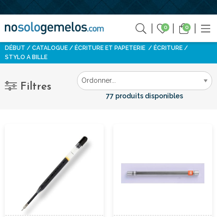
0
0
DÉBUT
CATALOGUE
ÉCRITURE ET PAPETERIE
ÉCRITURE
STYLO A BILLE
Filtres
77 produits disponibles