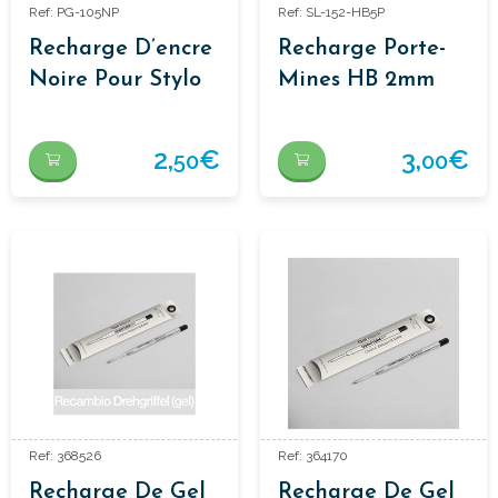
Ref: PG-105NP
Ref: SL-152-HB5P
Recharge D’encre
Recharge Porte-
Noire Pour Stylo
Mines HB 2mm
Quick Dry.
2,
€
3,
€
50
00
Ref: 368526
Ref: 364170
Recharge De Gel
Recharge De Gel