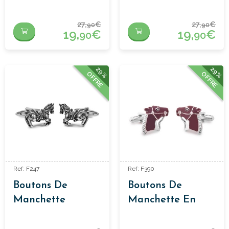
Forme D'oiseau
Chapeau
De Becacina
27,
€
27,
€
90
90
19,
€
19,
€
90
90
29%
29%
OFFRE
OFFRE
Ref: F247
Ref: F390
Boutons De
Boutons De
Manchette
Manchette En
Cheval
Cheval