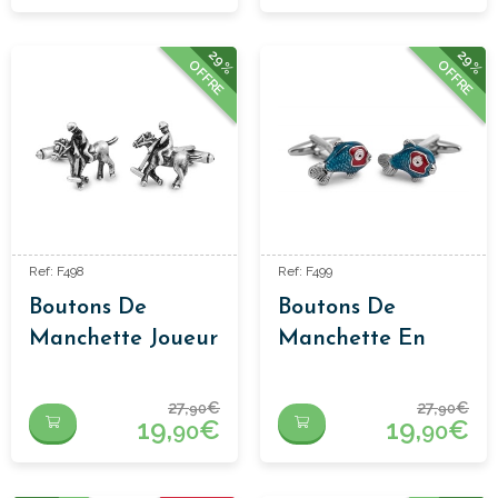
29%
29%
OFFRE
OFFRE
Ref: F498
Ref: F499
Boutons De
Boutons De
Manchette Joueur
Manchette En
Polo
Poisson
27,
€
27,
€
90
90
19,
€
19,
€
90
90