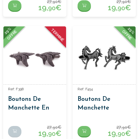
27,
€
27,
€
90
90
19,
€
19,
€
90
90
29%
29%
TERMINÉ
OFFRE
OFFRE
Ref: F398
Ref: F454
Boutons De
Boutons De
Manchette En
Manchette
Forme D'oiseau
Cheval
Perdrix
27,
€
27,
€
90
90
19,
€
19,
€
90
90