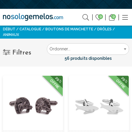
0
0
DÉBUT
CATALOGUE
BOUTONS DE MANCHETTE
DRÔLES
ANIMAUX
Filtres
56 produits disponibles
29%
29%
OFFRE
OFFRE