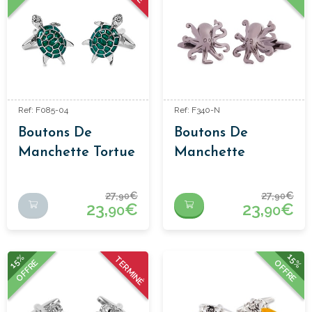
Ref: F085-04
Ref: F340-N
Boutons De
Boutons De
Manchette Tortue
Manchette
Poulpe
27,
€
27,
€
90
90
23,
€
23,
€
90
90
15%
15%
TERMINÉ
OFFRE
OFFRE