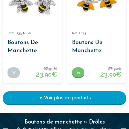
Ref: F133-NEW
Ref: F133
Boutons De
Boutons De
Manchette
Manchette
Abeille
Abeille
27,
€
27,
€
90
90
23,
€
23,
€
90
90
▼ Voir plus de produits
Boutons de manchette » Drôles
Boutons de manchette d'animaux: poissons, chiens,