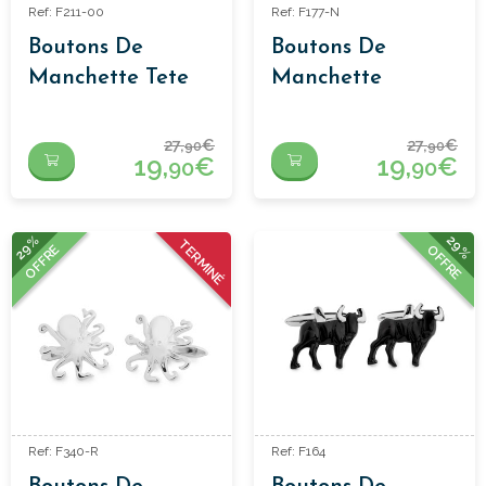
Ref: F211-00
Ref: F177-N
Boutons De
Boutons De
Manchette Tete
Manchette
Cheval Fer A
Requin
Cheval
27,
€
27,
€
90
90
19,
€
19,
€
90
90
29%
29%
TERMINÉ
OFFRE
OFFRE
Ref: F340-R
Ref: F164