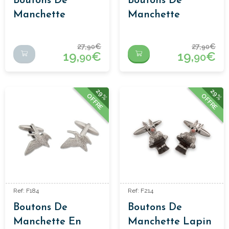
Boutons De
Boutons De
Manchette
Manchette
Poulpe
Taureau
27,
€
27,
€
90
90
19,
€
19,
€
90
90
29%
29%
OFFRE
OFFRE
Ref: F184
Ref: F214
Boutons De
Boutons De
Manchette En
Manchette Lapin