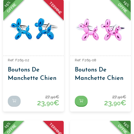
15%
15%
TERMINÉ
OFFRE
OFFRE
Ref: F265-02
Ref: F265-08
Boutons De
Boutons De
Manchette Chien
Manchette Chien
Ballon
Ballon
27,
€
27,
€
90
90
23,
€
23,
€
90
90
15%
15%
TERMINÉ
OFFRE
OFFRE