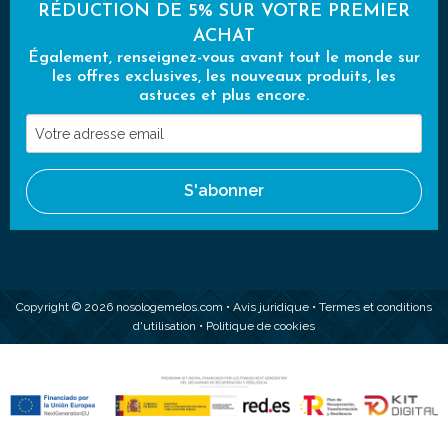
RÉDUCTION DE 5% SUR VOTRE PREMIER
ACHAT
Également, renseignez-vous avant tout le monde sur
les offres exclusives, les nouveaux produits, les
astuces et plus encore.
Votre
adresse
email
S'abonner
Copyright © 2026 nosologemelos.com •
Avis juridique
•
Termes et conditions
d'utilisation
•
Politique de cookies