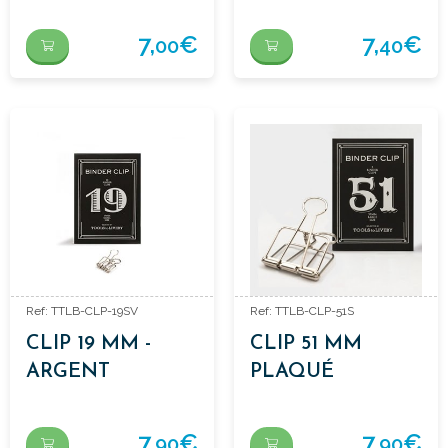
7,
€
7,
€
00
40
Ref: TTLB-CLP-19SV
Ref: TTLB-CLP-51S
CLIP 19 MM -
CLIP 51 MM
ARGENT
PLAQUÉ
ARGENT
7,
€
7,
€
90
90