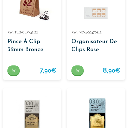
Ref: TLB-CLP-32BZ
Ref: MO-409470112
Pince À Clip
Organisateur De
32mm Bronze
Clips Rose
7,
€
8,
€
90
90