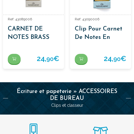
Ref: 43089006
Ref: 43090006
CARNET DE
Clip Pour Carnet
NOTES BRASS
De Notes En
CLIP
Laiton
24,
€
24,
€
90
90
Écriture et papeterie » ACCESSOIRES
DE BUREAU
Clips et classeur