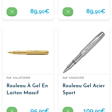
ALUMINIUM
SPORT NOIR
89,
€
89,
€
90
90
Ref: KALATONRB
Ref: KAINOXRB
Rouleau À Gel En
Rouleau Gel Acier
Laiton Massif
Sport
95,
€
109,
€
90
90