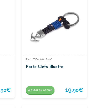
Ref: LTX-42A-1A-1K
Porte-Clefs Bluette
,
€
19,
€
90
90
Ajouter au panier