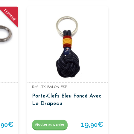
TERMINÉ
Ref: LTX-BALON-ESP
Porte-Clefs Bleu Foncé Avec
Le Drapeau
,
€
19,
€
90
90
Ajouter au panier