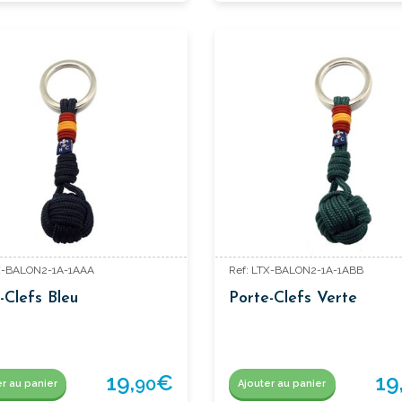
TX-BALON2-1A-1AAA
Ref: LTX-BALON2-1A-1ABB
-Clefs Bleu
Porte-Clefs Verte
19,
€
19
90
er au panier
Ajouter au panier