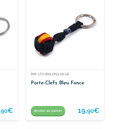
Ref: LTX-BALON3-1A-1A
Porte-Clefs Bleu Fonce
,
€
19,
€
90
90
Ajouter au panier