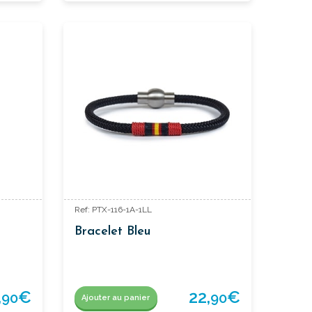
Ref: PTX-116-1A-1LL
Bracelet Bleu
,
€
22,
€
90
90
Ajouter au panier