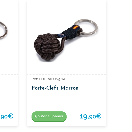
Ref: LTX-BALON5-1A
Porte-Clefs Marron
,
€
19,
€
90
90
Ajouter au panier