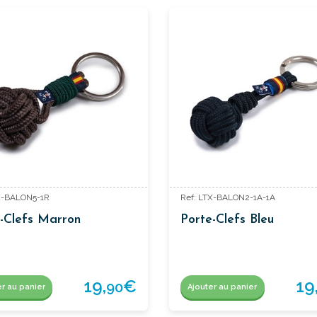
X-BALON5-1R
Ref: LTX-BALON2-1A-1A
-Clefs Marron
Porte-Clefs Bleu
19,
€
19
90
er au panier
Ajouter au panier