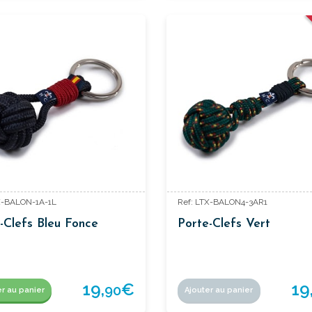
X-BALON-1A-1L
Ref: LTX-BALON4-3AR1
-Clefs Bleu Fonce
Porte-Clefs Vert
19,
€
19
90
er au panier
Ajouter au panier