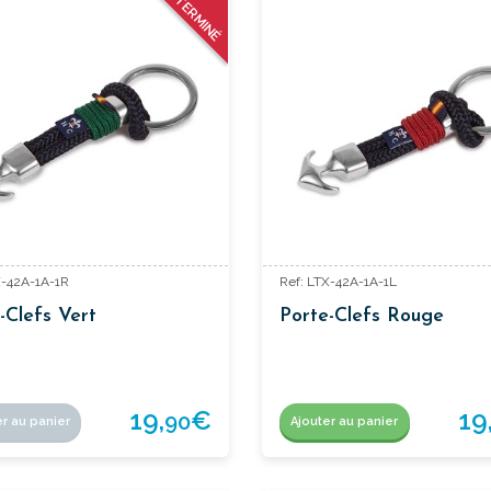
TERMINÉ
X-42A-1A-1R
Ref: LTX-42A-1A-1L
-Clefs Vert
Porte-Clefs Rouge
19,
€
19
90
er au panier
Ajouter au panier