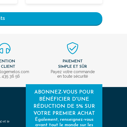
its
ENTION
PAIEMENT
 CLIENT
SIMPLE ET SÛR
ologemelos.com
Payez votre commande
1 435 36 56
en toute sécurité
ABONNEZ-VOUS POUR
BÉNÉFICIER D'UNE
RÉDUCTION DE 5% SUR
VOTRE PREMIER ACHAT
Également, renseignez-vous
0 et le
avant tout le monde sur les