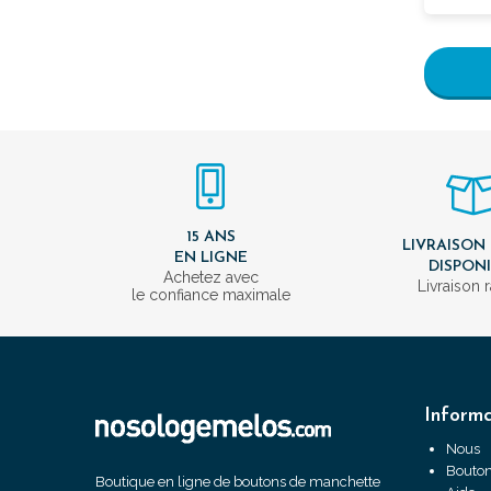
15 ANS
LIVRAISON
EN LIGNE
DISPON
Achetez avec
Livraison 
le confiance maximale
Informa
Nous
Bouton
Boutique en ligne de boutons de manchette