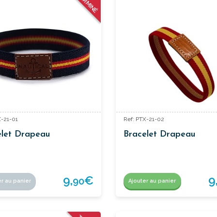
TERMINÉ
X-21-01
Ref: PTX-21-02
elet Drapeau
Bracelet Drapeau
9,
€
9
90
er au panier
Ajouter au panier