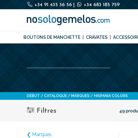
+34 91 435 36 56
|
+34 683 185 759
BOUTONS DE MANCHETTE
CRAVATES
ACCESSOIR
DÉBUT
CATALOGUE
MARQUES
HISPANIA COLORS
Filtres
49 produ
❮ Marques