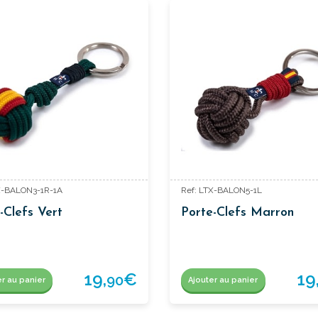
X-BALON3-1R-1A
Ref: LTX-BALON5-1L
-Clefs Vert
Porte-Clefs Marron
19,
€
19
90
er au panier
Ajouter au panier