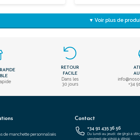
▼ Voir plus de produ
RETOUR
AT
 RAPIDE
FACILE
AU
IBLE
Dans les
info@nos
rapide
30 jours
+34 9
tions
Contact
+34 91 435 36 56
s de manchette personnalisés
Du lundi au jeudi: de 9h30 à 18h3
vendredi de 10h00 à 18h00