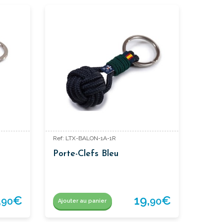
Ref: LTX-BALON-1A-1R
Porte-Clefs Bleu
,
€
19,
€
90
90
Ajouter au panier