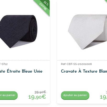
51%
OFFRE
T-ST12
Ref: CBT-SS-20201006
te Étroite Bleue Unie
Cravate À Texture Bla
39,
€
90
19,
€
19
er au panier
Ajouter au panier
90