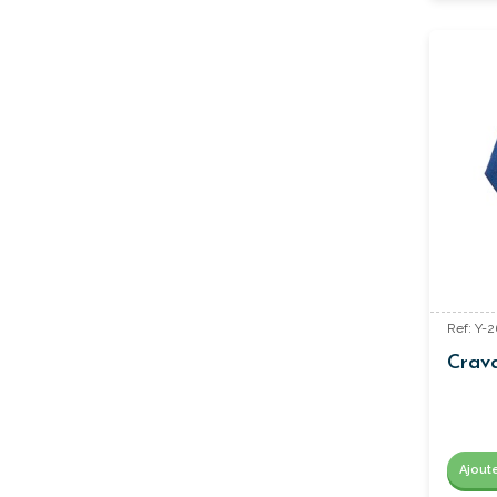
Ref: Y-
Crava
Ajout