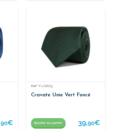
Ref: Y-LISAS3
Cravate Unie Vert Foncé
,
€
39,
€
90
90
Ajouter au panier