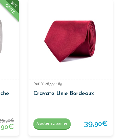
51%
OFFRE
Ref: Y-26777-169
nche
Cravate Unie Bordeaux
39,
€
90
39,
€
90
Ajouter au panier
,
€
90