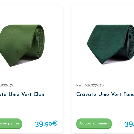
6777-175
Ref: Y-26777-176
te Unie Vert Clair
Cravate Unie Vert Fon
39,
€
39
90
er au panier
Ajouter au panier