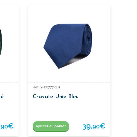
Ref: Y-26777-181
cé
Cravate Unie Bleu
,
€
39,
€
90
90
Ajouter au panier