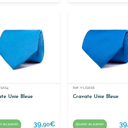
LISAS4
Ref: Y-LISAS6
te Unie Bleue
Cravate Unie Bleue
39,
€
39
90
er au panier
Ajouter au panier