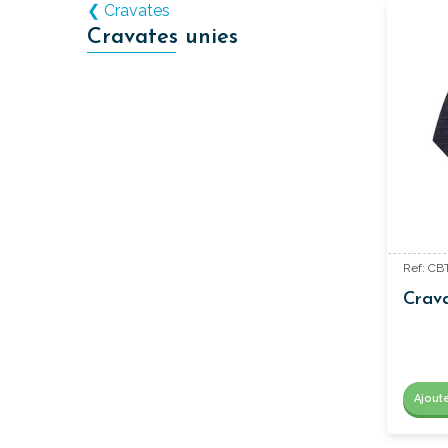
❮ Cravates
Cravates unies
Ref: CB
Crava
Ajout