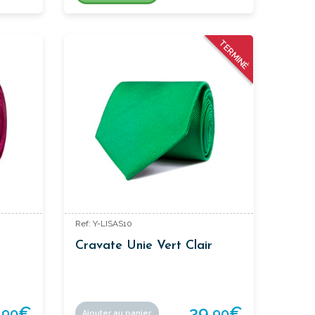
TERMINÉ
Ref: Y-LISAS10
Cravate Unie Vert Clair
,
€
39,
€
90
90
Ajouter au panier