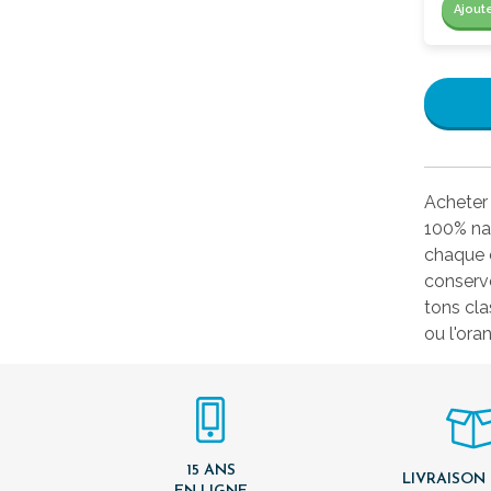
Ajout
Acheter 
100% nat
chaque c
conserv
tons cla
ou l'ora
15 ANS
LIVRAISON