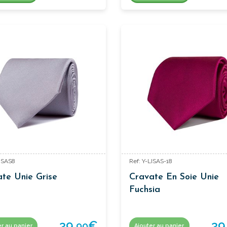
LISAS8
Ref: Y-LISAS-18
te Unie Grise
Cravate En Soie Unie
Fuchsia
39,
€
39
90
er au panier
Ajouter au panier