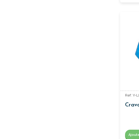
Ref: Y-
Crava
Ajout