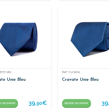
26777-182
Ref: Y-LISAS2
te Unie Bleu
Cravate Unie Bleu
39,
€
39
90
er au panier
Ajouter au panier