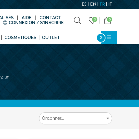
ES
EN
FR
IT
LISÉS
AIDE
CONTACT
0
0
CONNEXION / S'INSCRIRE
COSMETIQUES
OUTLET
ez un
.