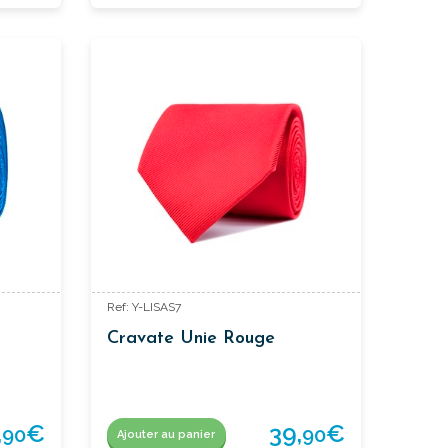
Ref: Y-LISAS7
Cravate Unie Rouge
,
€
39,
€
90
90
Ajouter au panier