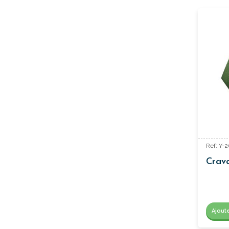
Ref: Y-2
Crava
Ajout