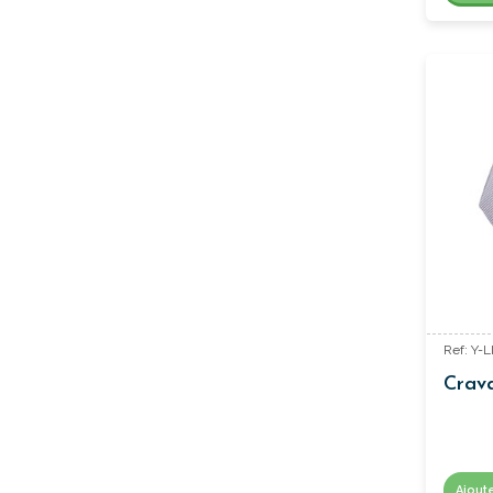
Ref: Y-
Crava
Ajout