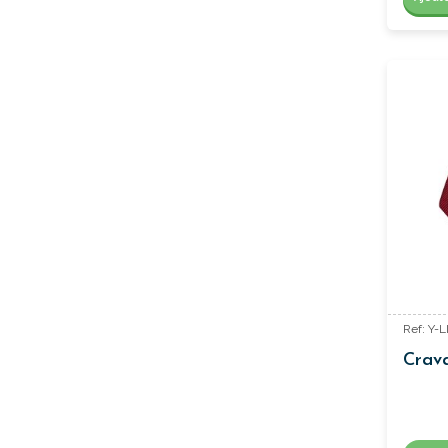
Ref: Y-L
Crav