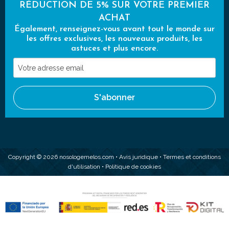
RÉDUCTION DE 5% SUR VOTRE PREMIER
ACHAT
Également, renseignez-vous avant tout le monde sur
les offres exclusives, les nouveaux produits, les
astuces et plus encore.
Votre
adresse
email
S'abonner
Copyright © 2026 nosologemelos.com •
Avis juridique
•
Termes et conditions
d'utilisation
•
Politique de cookies