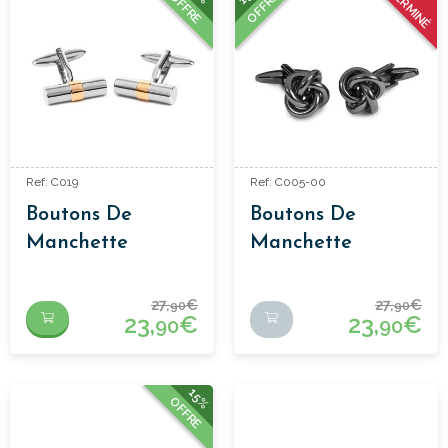
TERMINÉ
OFFRE
OFFRE
Ref: C019
Ref: C005-00
Boutons De
Boutons De
Manchette
Manchette
Classiques
Classiques
27,
€
27,
€
90
90
23,
€
23,
€
90
90
15%
OFFRE