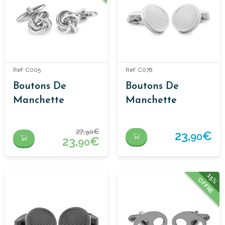
Ref: C005
Ref: C078
Boutons De
Boutons De
Manchette
Manchette
Classiques
Classiques
27,
€
90
23,
€
90
23,
€
90
15%
OFFRE