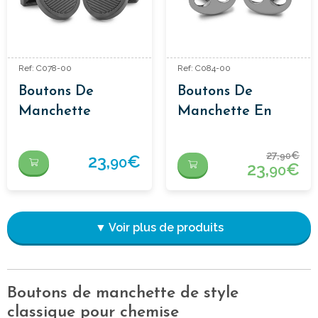
Ref: C078-00
Ref: C084-00
Boutons De
Boutons De
Manchette
Manchette En
Classiques
Forme De
Calabrote
27,
€
90
23,
€
90
23,
€
90
▼ Voir plus de produits
Boutons de manchette de style
classique pour chemise