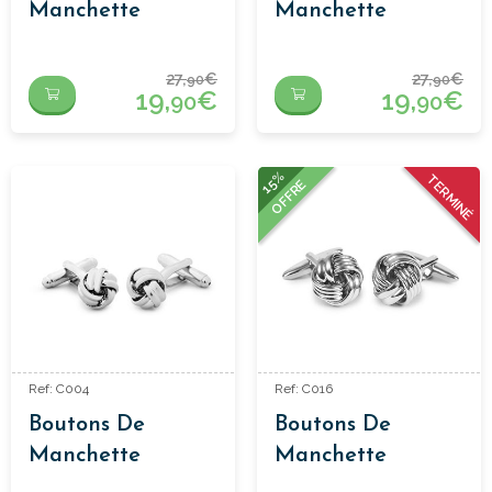
Manchette
Manchette
Cylindre
Classiques
27,
€
27,
€
90
90
19,
€
19,
€
90
90
15%
TERMINÉ
OFFRE
Ref: C004
Ref: C016
Boutons De
Boutons De
Manchette
Manchette
Classiques
Classiques