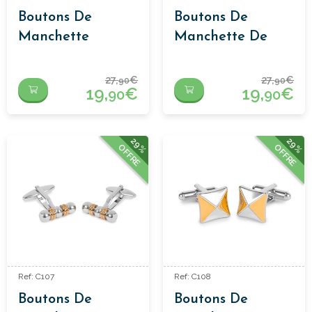
Boutons De
Boutons De
Manchette
Manchette De
Classiques
Créateur
27,
€
27,
€
90
90
19,
€
19,
€
90
90
29%
29%
OFFRE
OFFRE
Ref: C107
Ref: C108
Boutons De
Boutons De