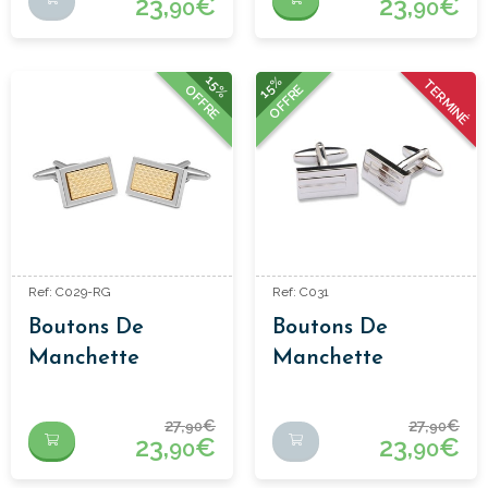
23,
€
23,
€
90
90
15%
15%
TERMINÉ
OFFRE
OFFRE
Ref: C029-RG
Ref: C031
Boutons De
Boutons De
Manchette
Manchette
Classiques
Classiques
27,
€
27,
€
90
90
23,
€
23,
€
90
90