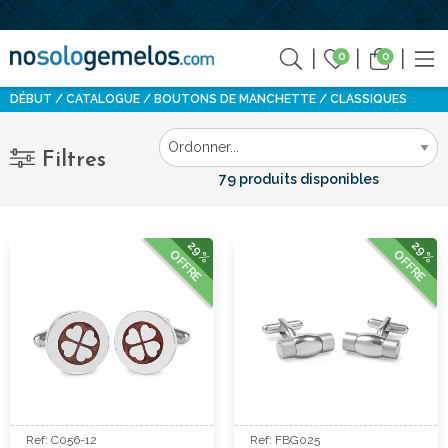
0
0
DÉBUT
CATALOGUE
BOUTONS DE MANCHETTE
CLASSIQUES
Filtres
79 produits disponibles
29%
29%
OFFRE
OFFRE
Ref: C056-12
Ref: FBG025