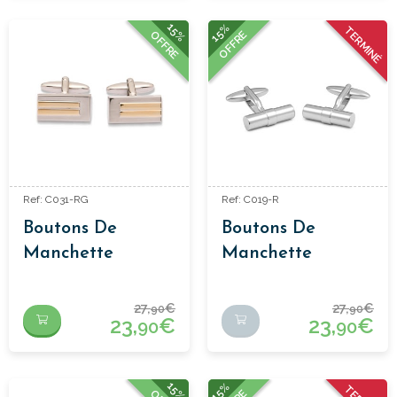
15%
15%
TERMINÉ
OFFRE
OFFRE
Ref: C031-RG
Ref: C019-R
Boutons De
Boutons De
Manchette
Manchette
Classiques
Classiques
27,
€
27,
€
90
90
23,
€
23,
€
90
90
15%
15%