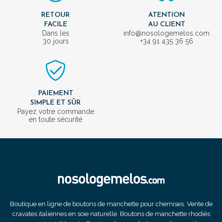
RETOUR
ATENTION
FACILE
AU CLIENT
Dans les
info@nosologemelos.com
30 jours
+34 91 435 36 56
PAIEMENT
SIMPLE ET SÛR
Payez votre commande
en toute sécurité
Boutique en ligne de boutons de manchette pour chemises. Vente de
cravates italiennes en soie naturelle. Boutons de manchette rhodiés