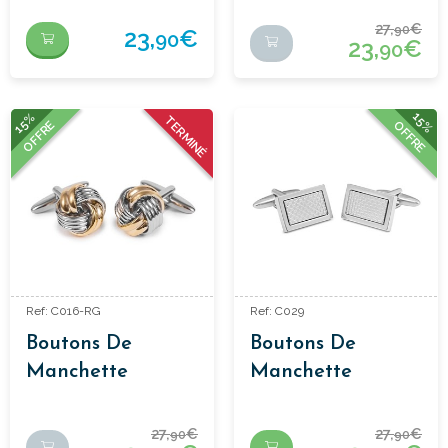
27,
€
90
23,
€
90
23,
€
90
15%
15%
TERMINÉ
OFFRE
OFFRE
Ref: C016-RG
Ref: C029
Boutons De
Boutons De
Manchette
Manchette
Classiques
Classiques
27,
€
27,
€
90
90