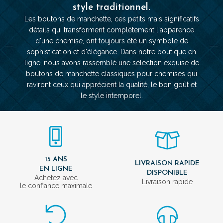
style traditionnel.
Les boutons de manchette, ces petits mais significatifs
détails qui transforment complètement l'apparence
d'une chemise, ont toujours été un symbole de
sophistication et d'élégance. Dans notre boutique en
ligne, nous avons rassemblé une sélection exquise de
boutons de manchette classiques pour chemises qui
raviront ceux qui apprécient la qualité, le bon goût et
le style intemporel.
15 ANS
LIVRAISON RAPIDE
EN LIGNE
DISPONIBLE
Achetez avec
Livraison rapide
le confiance maximale