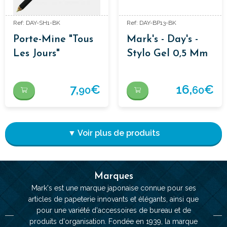
Ref: DAY-SH1-BK
Ref: DAY-BP13-BK
Porte-Mine "Tous
Mark's - Day's -
Les Jours"
Stylo Gel 0,5 Mm
Différentes
Couleurs
7,
€
16,
€
90
60
▼ Voir plus de produits
Marques
Mark's est une marque japonaise connue pour ses
articles de papeterie innovants et élégants, ainsi que
pour une variété d'accessoires de bureau et de
produits d'organisation. Fondée en 1939, la marque