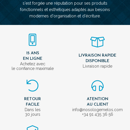
s'est forgée une réputation pour ses produits
fonctionnels et esthétiques adaptés aux besoins
modernes d'organisation et d'écriture.
15 ANS
LIVRAISON RAPIDE
EN LIGNE
DISPONIBLE
Achetez avec
Livraison rapide
le confiance maximale
RETOUR
ATENTION
FACILE
AU CLIENT
Dans les
info@nosologemelos.com
30 jours
+34 91 435 36 56