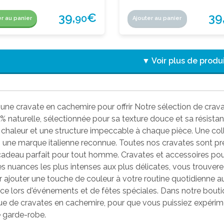
39,
€
39
90
er au panier
Ajouter au panier
▼ Voir plus de produ
une cravate en cachemire pour offrir Notre sélection de cra
% naturelle, sélectionnée pour sa texture douce et sa résistanc
chaleur et une structure impeccable à chaque pièce. Une col
, une marque italienne reconnue. Toutes nos cravates sont pré
 cadeau parfait pour tout homme. Cravates et accessoires po
es nuances les plus intenses aux plus délicates, vous trouver
r ajouter une touche de couleur à votre routine quotidienne au
e lors d'événements et de fêtes spéciales. Dans notre bouti
e de cravates en cachemire, pour que vous puissiez expérimen
e garde-robe.