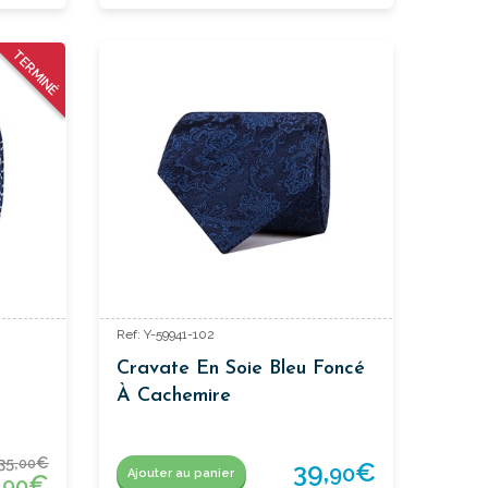
TERMINÉ
Ref: Y-59941-102
Cravate En Soie Bleu Foncé
À Cachemire
35,
€
00
39,
€
90
Ajouter au panier
,
€
90