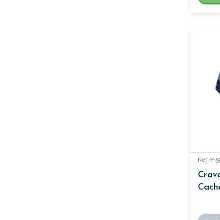
Ref: Y-5
Crava
Cach