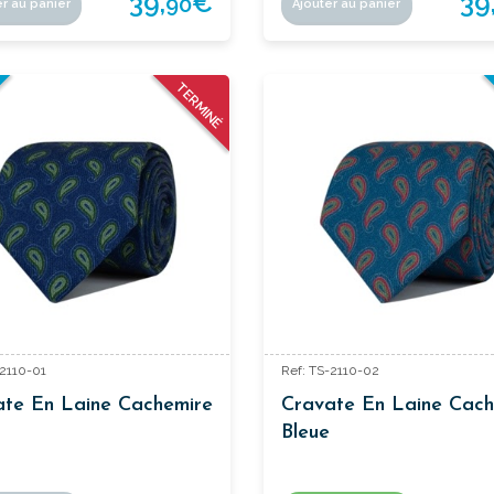
39,
€
39
90
er au panier
Ajouter au panier
O
U
V
E
A
U
TERMINÉ
-2110-01
Ref: TS-2110-02
ate En Laine Cachemire
Cravate En Laine Cach
Bleue