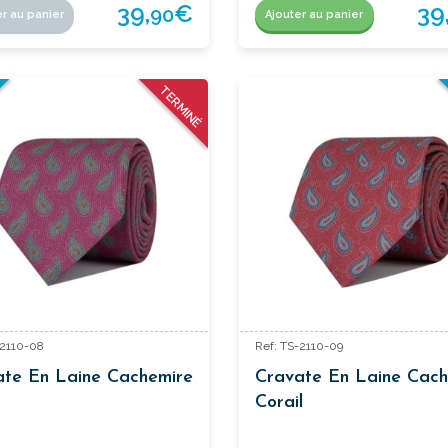
39,
€
39
90
er au panier
Ajouter au panier
O
U
V
E
A
U
TERMINÉ
-2110-08
Ref: TS-2110-09
ate En Laine Cachemire
Cravate En Laine Cach
Corail