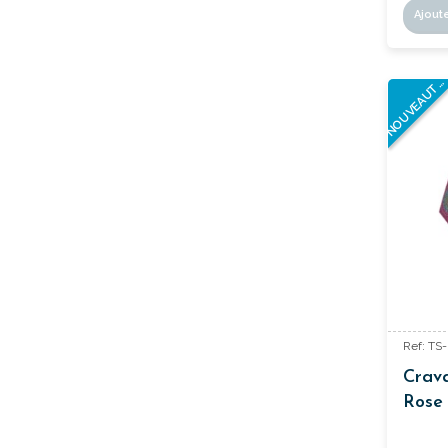
Ajout
N
E
S
T
Ref: TS
Crav
Rose