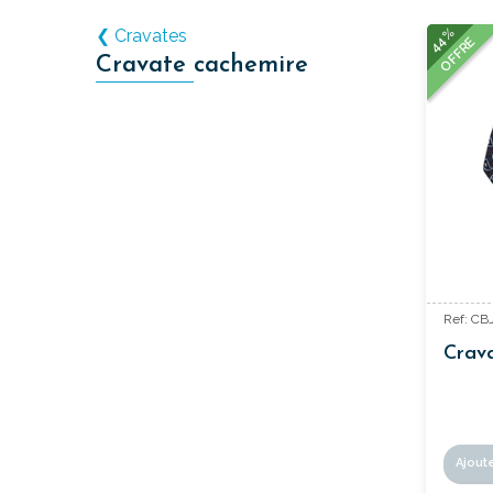
44%
❮ Cravates
OFFRE
Cravate cachemire
Ref: CB
Crav
Ajout