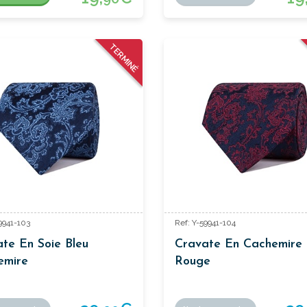
TERMINÉ
9941-103
Ref: Y-59941-104
te En Soie Bleu
Cravate En Cachemire
emire
Rouge