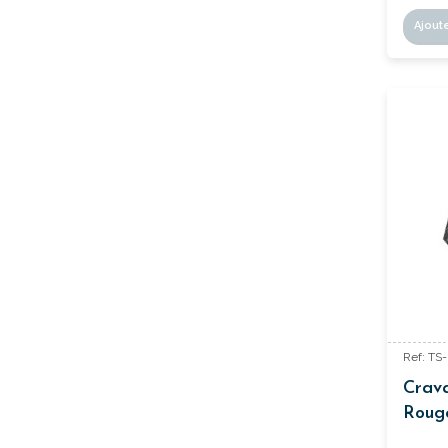
Ajout
Ref: TS
Crav
Roug