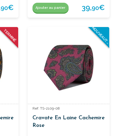
,
€
39,
€
90
90
Ajouter au panier
N
O
U
V
E
A
U
T
TERMINÉ
E
S
Ref: TS-2109-08
emire
Cravate En Laine Cachemire
Rose