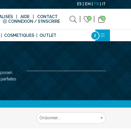
ES
EN
FR
IT
LISÉS
AIDE
CONTACT
0
0
CONNEXION / S'INSCRIRE
COSMETIQUES
OUTLET
porain.
parfaites