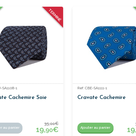
TERMINÉ
J-SA1108-1
Ref: CBE-SA1111-1
ate Cachemire Soie
Cravate Cachemire
35,
€
00
19,
€
19
er au panier
Ajouter au panier
90