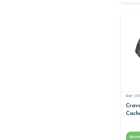
Ref: CR
Crav
Cach
Ajout