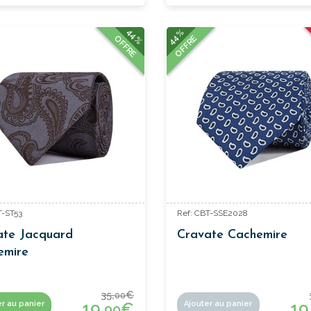
44%
44%
OFFRE
OFFRE
T-ST53
Ref: CBT-SSE2028
ate Jacquard
Cravate Cachemire
emire
35,
€
00
19,
€
19
er au panier
Ajouter au panier
90