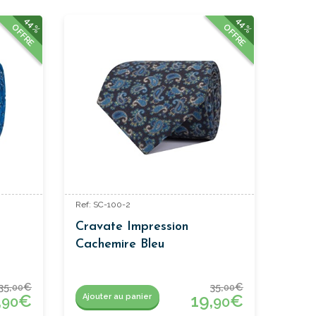
44%
44%
OFFRE
OFFRE
Ref: SC-100-2
Cravate Impression
Cachemire Bleu
35,
€
35,
€
00
00
,
€
19,
€
Ajouter au panier
90
90