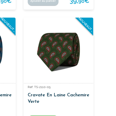
,
€
39,
€
90
90
Ajouter au panier
N
O
U
V
E
A
U
T
N
O
U
V
E
A
U
T
E
S
E
S
Ref: TS-2110-05
emire
Cravate En Laine Cachemire
Verte