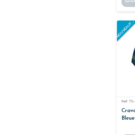
Ajout
N
E
S
T
Ref: TS
Crav
Bleue