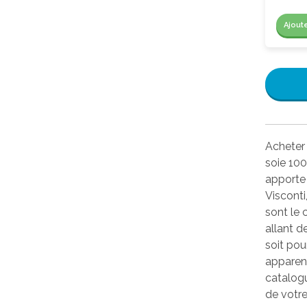
Ajout
Acheter 
soie 100
apporte 
Visconti
sont le
allant d
soit pou
apparenc
catalogu
de votr