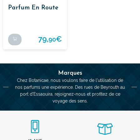
Parfum En Route
79,
€
90
Marques
Chez Botanicae, nous voulons faire de l'utilisation de
nos parfums une expérience. Des rues de Beyrouth au
port d'Essaouira, rejoignez-nous et profitez de ce
voyage des sens.