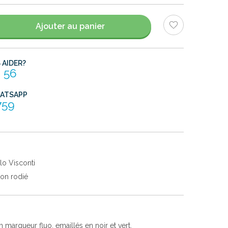
Ajouter au panier
AIDER?
 56
HATSAPP
759
lo Visconti
ton rodié
 marqueur fluo, emaillés en noir et vert.