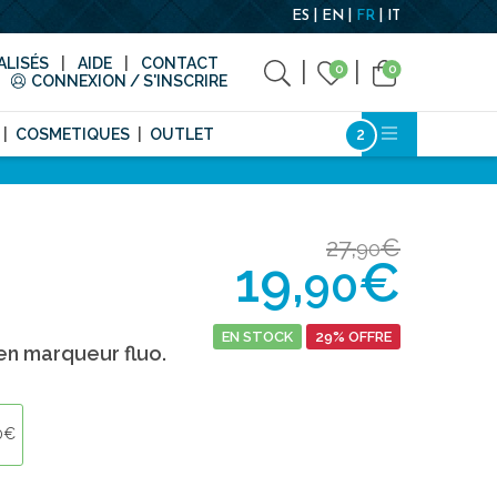
ES
EN
FR
IT
LISÉS
AIDE
CONTACT
0
0
CONNEXION / S'INSCRIRE
COSMETIQUES
OUTLET
27,
€
90
19,
€
90
EN STOCK
29% OFFRE
n marqueur fluo.
0€