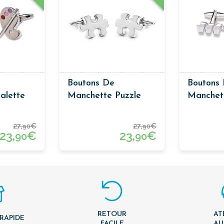
Boutons De
Boutons
alette
Manchette Puzzle
Manchet
Classiqu
27,
€
27,
€
90
90
23,
€
23,
€
90
90
RETOUR
AT
 RAPIDE
FACILE
AU