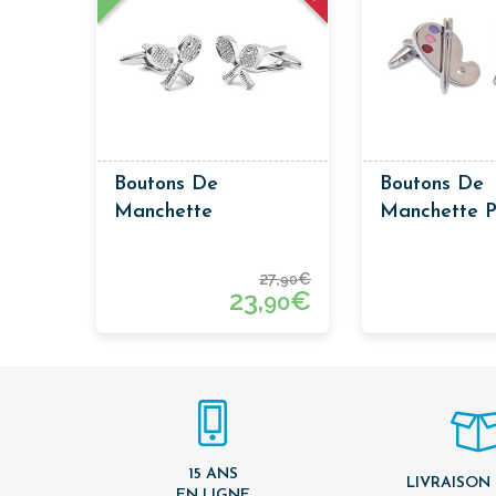
Boutons De
Boutons De
Manchette
Manchette P
Raquettes Tennis
Peintre
27,
€
90
23,
€
90
15 ANS
LIVRAISON
EN LIGNE