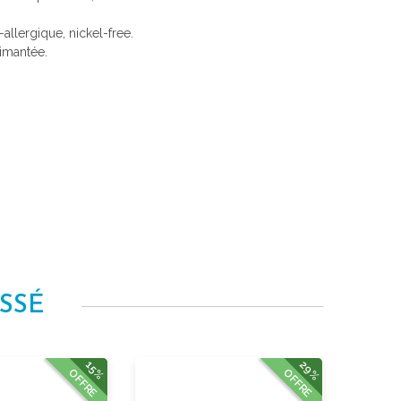
i-allergique, nickel-free.
aimantée.
SSÉ
29%
15%
OFFRE
OFFRE