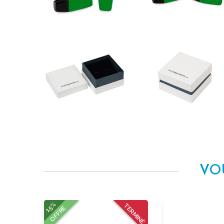
VO
15%
TERMINÉ
OFFRE