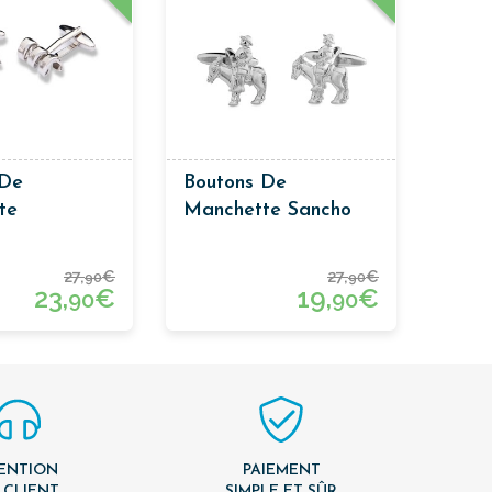
 De
Boutons De
te
Manchette Sancho
es
Panza
27,
€
27,
€
90
90
23,
€
19,
€
90
90
ENTION
PAIEMENT
 CLIENT
SIMPLE ET SÛR