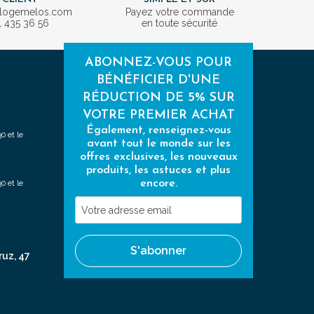
ologemelos.com
Payez votre commande
1 435 36 56
en toute sécurité
ABONNEZ-VOUS POUR
BÉNÉFICIER D'UNE
RÉDUCTION DE 5% SUR
VOTRE PREMIER ACHAT
Également, renseignez-vous
0 et le
avant tout le monde sur les
offres exclusives, les nouveaux
produits, les astuces et plus
encore.
0 et le
Votre
adresse
email
S'abonner
ruz, 47