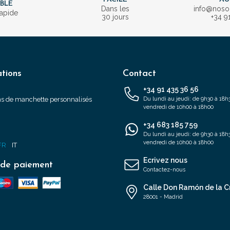
IBLE
Dans les
info@nos
rapide
30 jours
+34 9
tions
Contact
+34 91 435 36 56
s de manchette personnalisés
Du lundi au jeudi: de 9h30 à 18h3
vendredi de 10h00 à 18h00
+34 683 185 759
s
Du lundi au jeudi: de 9h30 à 18h3
vendredi de 10h00 à 18h00
FR
IT
Ecrivez nous
de paiement
Contactez-nous
Calle Don Ramón de la C
28001 - Madrid