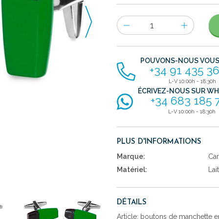
Nombre
d'items
POUVONS-NOUS VOUS 
+34 91 435 36
L-V 10:00h - 18:30h
ÉCRIVEZ-NOUS SUR W
+34 683 185 
L-V 10:00h - 18:30h
PLUS D'INFORMATIONS
Marque:
Car
Matériel:
Lai
DÉTAILS
Article: boutons de manchette en