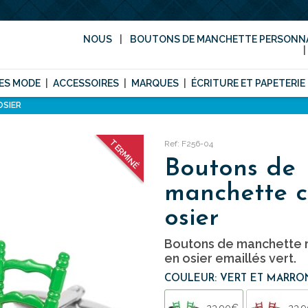
NOUS
BOUTONS DE MANCHETTE PERSONNA
ES MODE
ACCESSOIRES
MARQUES
ÉCRITURE ET PAPETERIE
OSIER
TERMINÉ
Ref: F256-04
Boutons de
manchette c
osier
Boutons de manchette r
en osier emaillés vert.
COULEUR: VERT ET MARRO
23,90€
23,