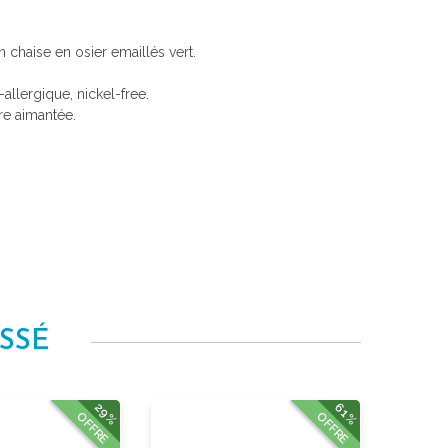
 chaise en osier emaillés vert.
i-allergique, nickel-free.
re aimantée.
SSÉ
29%
61%
OFFRE
OFFRE