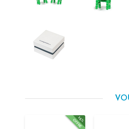
VO
15%
OFFRE