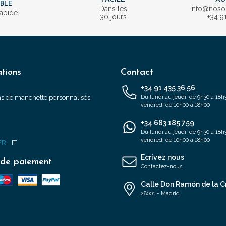
IBLE
Dans les
info@nos
rapide
30 jours
+34 9
tions
Contact
+34 91 435 36 56
s de manchette personnalisés
Du lundi au jeudi: de 9h30 à 18h3
vendredi de 10h00 à 18h00
+34 683 185 759
s
Du lundi au jeudi: de 9h30 à 18h3
vendredi de 10h00 à 18h00
FR
IT
Ecrivez nous
de paiement
Contactez-nous
Calle Don Ramón de la C
28001 - Madrid