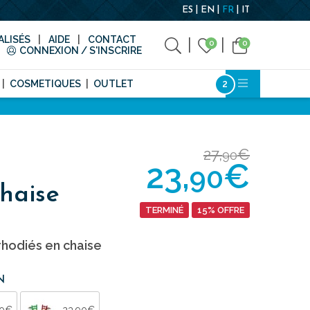
ES
EN
FR
IT
LISÉS
AIDE
CONTACT
0
0
CONNEXION / S'INSCRIRE
COSMETIQUES
OUTLET
27,
€
90
23,
€
90
haise
TERMINÉ
15% OFFRE
hodiés en chaise
N
90€
23,90€