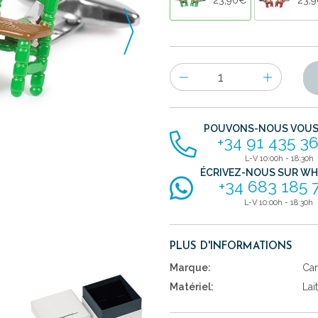
Nombre
d'items
POUVONS-NOUS VOUS 
+34 91 435 36
L-V 10:00h - 18:30h
ÉCRIVEZ-NOUS SUR W
+34 683 185 
L-V 10:00h - 18:30h
PLUS D'INFORMATIONS
Marque:
Car
Matériel:
Lai