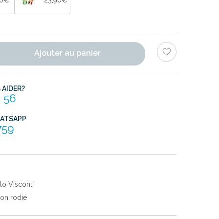
Ajouter au panier
AIDER?
 56
HATSAPP
759
lo Visconti
ton rodié