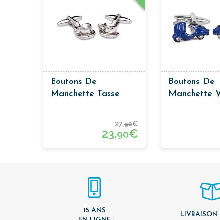
Boutons De
Boutons De
Manchette Tasse
Manchette 
Café
Bleue
27,
€
90
23,
€
90
15 ANS
LIVRAISON
EN LIGNE