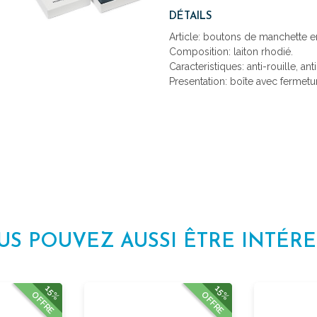
DÉTAILS
Article: boutons de manchette en
Composition: laiton rhodié.
Caracteristiques: anti-rouille, ant
Presentation: boîte avec fermetu
US POUVEZ AUSSI ÊTRE INTÉRE
15%
15%
OFFRE
OFFRE