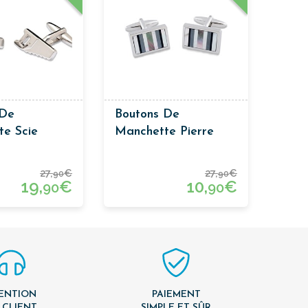
 De
Boutons De
te Scie
Manchette Pierre
27,
€
27,
€
90
90
19,
€
10,
€
90
90
ENTION
PAIEMENT
 CLIENT
SIMPLE ET SÛR