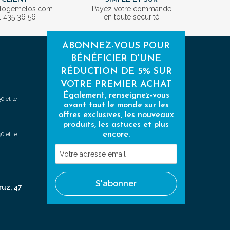
ologemelos.com
Payez votre commande
1 435 36 56
en toute sécurité
ABONNEZ-VOUS POUR
BÉNÉFICIER D'UNE
RÉDUCTION DE 5% SUR
VOTRE PREMIER ACHAT
Également, renseignez-vous
0 et le
avant tout le monde sur les
offres exclusives, les nouveaux
produits, les astuces et plus
encore.
0 et le
Votre
adresse
email
S'abonner
ruz, 47