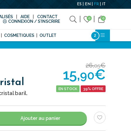
ES
EN
FR
IT
LISÉS
AIDE
CONTACT
0
0
CONNEXION / S'INSCRIRE
COSMETIQUES
OUTLET
26,
€
05
15,
€
90
istal
EN STOCK
39% OFFRE
stal baril.
Ajouter au panier