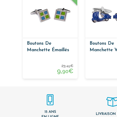
Boutons De
Boutons De
Manchette Émaillés
Manchette 
Bleue
23,
€
45
9,
€
90
15 ANS
LIVRAISON
EN LIGNE