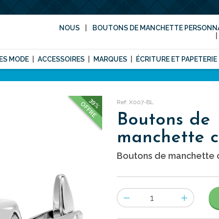
NOUS
BOUTONS DE MANCHETTE PERSONNA
ES MODE
ACCESSOIRES
MARQUES
ÉCRITURE ET PAPETERIE
39%
Ref: X007-BL
OFFRE
Boutons de
manchette cr
Boutons de manchette cri
Nombre
d'items