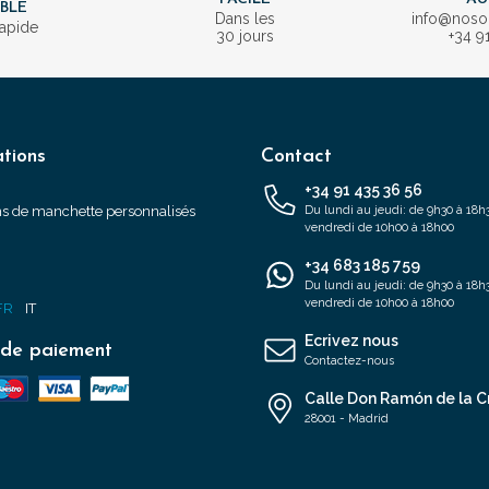
IBLE
Dans les
info@nos
rapide
30 jours
+34 9
tions
Contact
+34 91 435 36 56
s de manchette personnalisés
Du lundi au jeudi: de 9h30 à 18h3
vendredi de 10h00 à 18h00
+34 683 185 759
s
Du lundi au jeudi: de 9h30 à 18h3
vendredi de 10h00 à 18h00
FR
IT
Ecrivez nous
de paiement
Contactez-nous
Calle Don Ramón de la C
28001 - Madrid