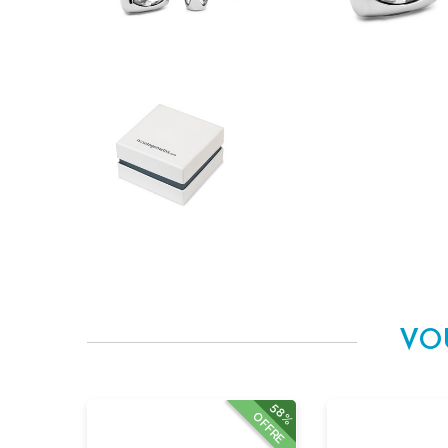
VO
58%
OFFRE