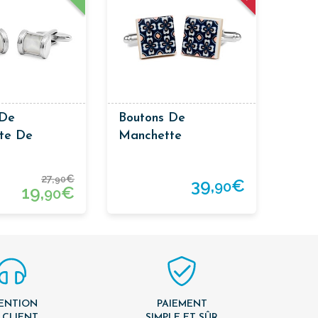
 De
Boutons De
te De
Manchette
Hydraulique À Fleur
Jaune
27,
€
90
39,
€
90
19,
€
90
ENTION
PAIEMENT
 CLIENT
SIMPLE ET SÛR