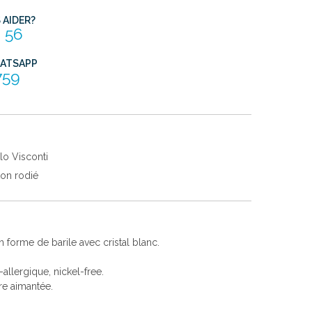
AIDER?
 56
HATSAPP
759
lo Visconti
ton rodié
 forme de barile avec cristal blanc.
i-allergique, nickel-free.
re aimantée.