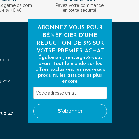
ologemelos.com
Payez votre commande
1 435 36 56
en toute sécurité
ABONNEZ-VOUS POUR
BÉNÉFICIER D'UNE
RÉDUCTION DE 5% SUR
VOTRE PREMIER ACHAT
Également, renseignez-vous
0 et le
avant tout le monde sur les
offres exclusives, les nouveaux
produits, les astuces et plus
encore.
0 et le
Votre
adresse
email
S'abonner
ruz, 47