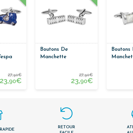
Boutons De
Boutons
Vespa
Manchette
Manchet
Classiques
Créateur
27,
€
27,
€
90
90
23,
€
23,
€
90
90
RETOUR
AT
 RAPIDE
FACILE
AU