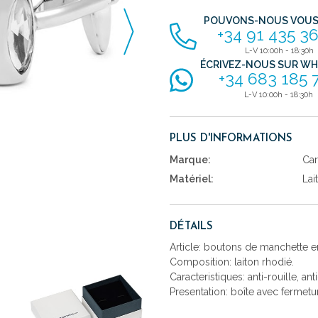
POUVONS-NOUS VOUS 
+34 91 435 36
L-V 10:00h - 18:30h
ÉCRIVEZ-NOUS SUR W
+34 683 185 
L-V 10:00h - 18:30h
PLUS D'INFORMATIONS
Marque:
Car
Matériel:
Lai
DÉTAILS
Article: boutons de manchette en
Composition: laiton rhodié.
Caracteristiques: anti-rouille, ant
Presentation: boîte avec fermetu