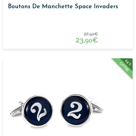
Boutons De Manchette Space Invaders
27,
€
90
23,
€
90
24%
OFFRE