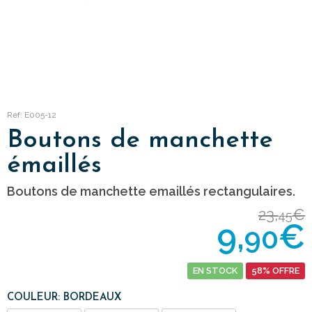
Ref: E005-12
Boutons de manchette
émaillés
Boutons de manchette emaillés rectangulaires.
23,
€
45
9,
€
90
EN STOCK
58% OFFRE
COULEUR: BORDEAUX