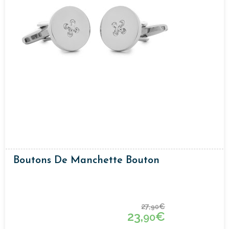
Boutons De Manchette Bouton
27,
€
90
23,
€
90