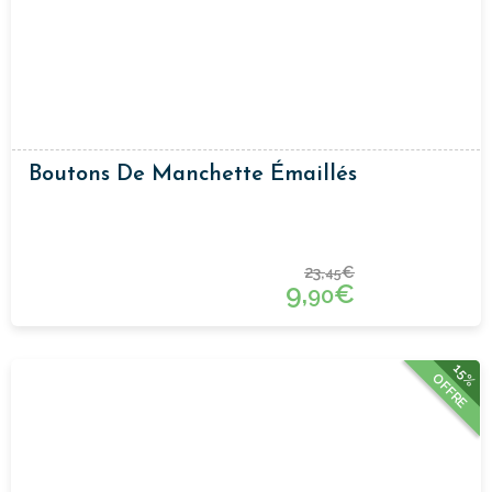
Boutons De Manchette Émaillés
23,
€
45
9,
€
90
15%
OFFRE