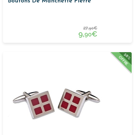
Boutons De Manchette Pierre
27,
€
90
9,
€
90
58%
OFFRE