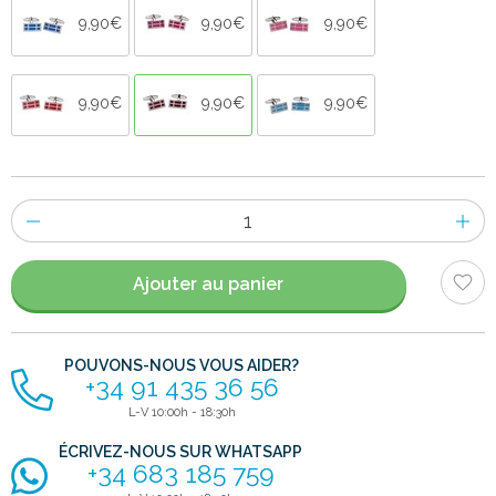
9,90€
9,90€
9,90€
9,90€
9,90€
9,90€
Nombre
d'items
Ajouter au panier
POUVONS-NOUS VOUS AIDER?
+34 91 435 36 56
L-V 10:00h - 18:30h
ÉCRIVEZ-NOUS SUR WHATSAPP
+34 683 185 759