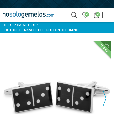
0
0
DÉBUT
CATALOGUE
BOUTONS DE MANCHETTE EN JETON DE DOMINO
15%
OFFRE