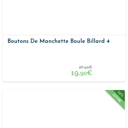
Boutons De Manchette Boule Billard 4
27,
€
90
19,
€
90
12%
OFFRE