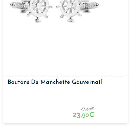
Boutons De Manchette Gouvernail
27,
€
90
23,
€
90