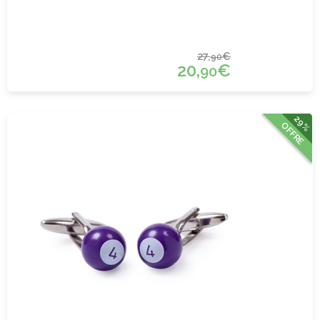
27,
€
90
20,
€
90
29%
OFFRE