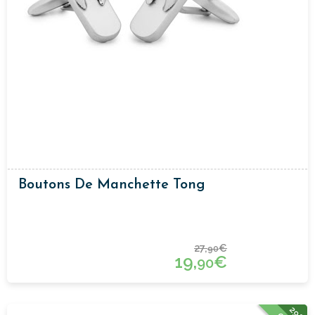
Boutons De Manchette Tong
27,
€
90
19,
€
90
29%