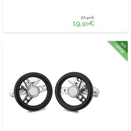
27,
€
90
19,
€
90
15%
OFFRE