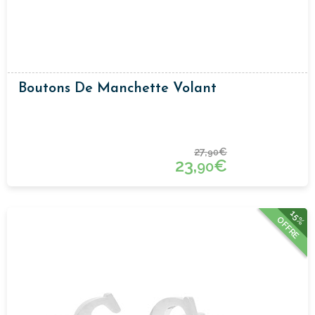
Boutons De Manchette Volant
27,
€
90
23,
€
90
15%
OFFRE