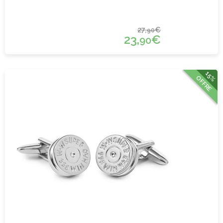
27,
€
90
23,
€
90
15%
OFFRE