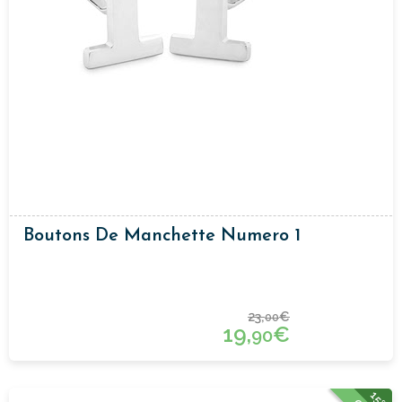
Boutons De Manchette Numero 1
23,
€
00
19,
€
90
15%