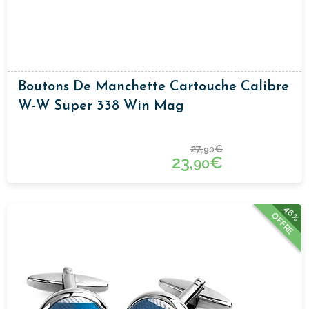
Boutons De Manchette Cartouche Calibre
W-W Super 338 Win Mag
27,
€
90
23,
€
90
46%
OFFRE