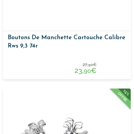
Boutons De Manchette Cartouche Calibre
Rws 9,3 74r
27,
€
90
23,
€
90
15%
OFFRE