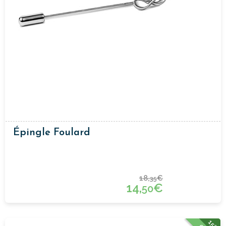
Épingle Foulard
18,
€
35
14,
€
50
15%