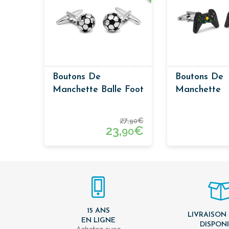
Boutons De
Boutons De
Manchette Balle Foot
Manchette
Télecomman
Playstation 
27,
€
90
23,
€
90
15 ANS
LIVRAISON
EN LIGNE
DISPON