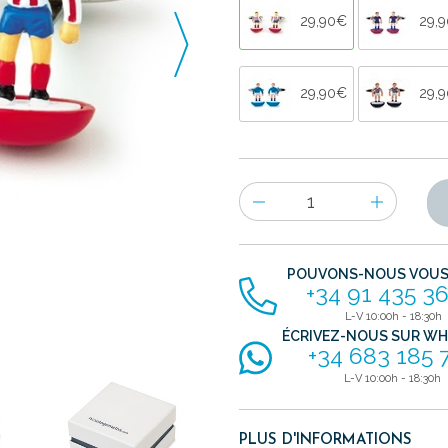
29,90€
29,
29,90€
29,
Nombre
d'items
POUVONS-NOUS VOUS 
+34 91 435 36
L-V 10:00h - 18:30h
ÉCRIVEZ-NOUS SUR W
+34 683 185 
L-V 10:00h - 18:30h
PLUS D'INFORMATIONS