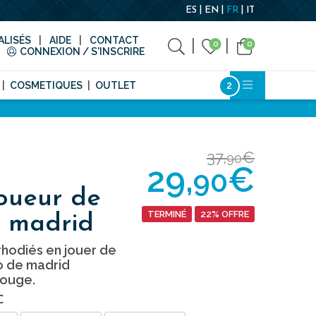
ES
EN
FR
IT
LISÉS
AIDE
CONTACT
0
0
CONNEXION / S'INSCRIRE
COSMETIQUES
OUTLET
37,
€
90
29,
€
90
oueur de
TERMINÉ
22% OFFRE
o madrid
hodiés en jouer de
co de madrid
rouge.
C