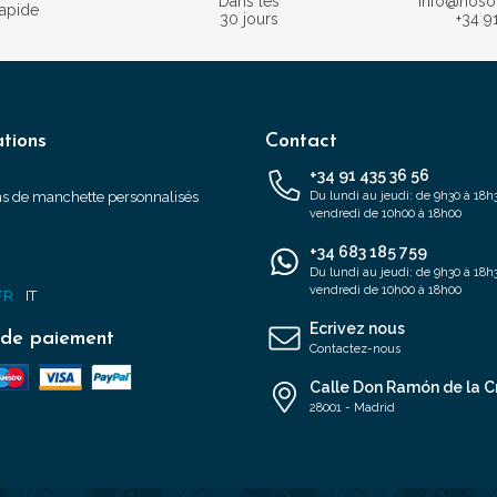
Dans les
info@nos
rapide
30 jours
+34 9
tions
Contact
+34 91 435 36 56
s de manchette personnalisés
Du lundi au jeudi: de 9h30 à 18h3
vendredi de 10h00 à 18h00
+34 683 185 759
s
Du lundi au jeudi: de 9h30 à 18h3
vendredi de 10h00 à 18h00
FR
IT
Ecrivez nous
de paiement
Contactez-nous
Calle Don Ramón de la C
28001 - Madrid