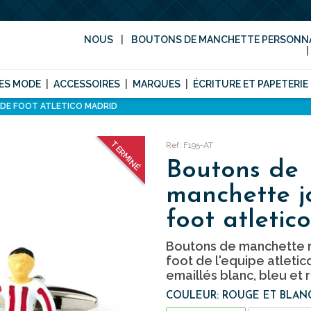
NOUS
BOUTONS DE MANCHETTE PERSONNA
ES MODE
ACCESSOIRES
MARQUES
ÉCRITURE ET PAPETERIE
DE FOOT ATLETICO MADRID
TERMINÉ
Ref: F195-AT
Boutons de
manchette j
foot atletic
Boutons de manchette r
foot de l'equipe atleti
emaillés blanc, bleu et 
COULEUR: ROUGE ET BLAN