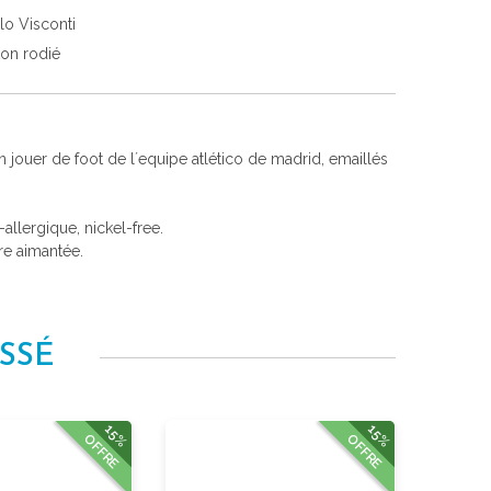
lo Visconti
ton rodié
 jouer de foot de l´equipe atlético de madrid, emaillés
i-allergique, nickel-free.
re aimantée.
SSÉ
15%
15%
OFFRE
OFFRE