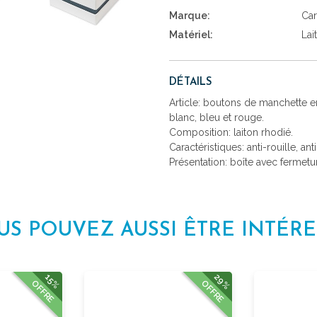
Marque:
Car
Matériel:
Lai
DÉTAILS
Article: boutons de manchette en
blanc, bleu et rouge.
Composition: laiton rhodié.
Caractéristiques: anti-rouille, ant
Présentation: boîte avec fermetu
US POUVEZ AUSSI ÊTRE INTÉRE
29%
15%
OFFRE
OFFRE