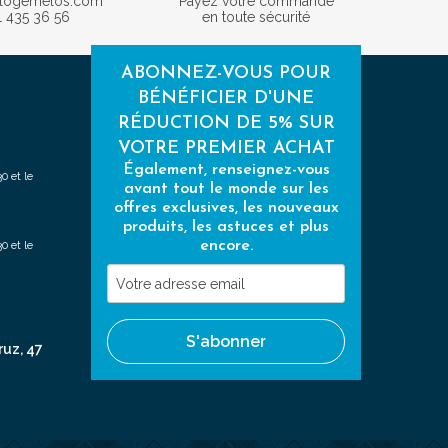
ologemelos.com
Payez votre commande
1 435 36 56
en toute sécurité
ABONNEZ-VOUS POUR
BÉNÉFICIER D'UNE
RÉDUCTION DE 5% SUR
VOTRE PREMIER ACHAT
Également, renseignez-vous
0 et le
avant tout le monde sur les
offres exclusives, les nouveaux
produits, les astuces et plus
encore.
0 et le
Votre
adresse
email
S'abonner
ruz, 47