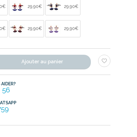
90€
29,90€
29,90€
90€
29,90€
29,90€
Ajouter au panier
AIDER?
 56
HATSAPP
759