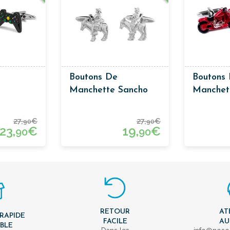
Boutons De
Boutons
Manchette Sancho
Manchet
de
Panza
Rouge
Noire
27,
€
27,
€
90
90
23,
€
19,
€
90
90
RETOUR
AT
 RAPIDE
FACILE
AU
IBLE