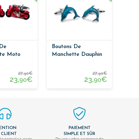
 De
Boutons De
te Moto
Manchette Dauphin
27,
€
27,
€
90
90
23,
€
23,
€
90
90
ENTION
PAIEMENT
 CLIENT
SIMPLE ET SÛR