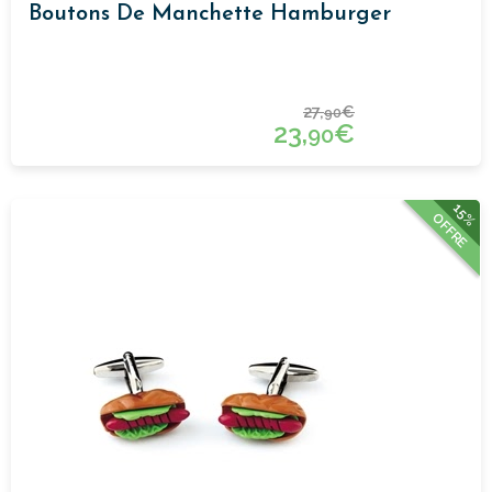
Boutons De Manchette Hamburger
27,
€
90
23,
€
90
15%
OFFRE