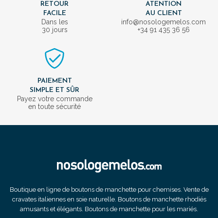
RETOUR
ATENTION
FACILE
AU CLIENT
Dans les
info@nosologemelos.com
30 jours
+34 91 435 36 56
PAIEMENT
SIMPLE ET SÛR
Payez votre commande
en toute sécurité
Boutique en ligne de boutons de manchette pour chemises. Vente de
cravates italiennes en soie naturelle. Boutons de manchette rhodiés
amusants et élégants. Boutons de manchette pour les mariés.