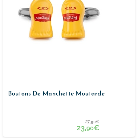
Boutons De Manchette Moutarde
27,
€
90
23,
€
90