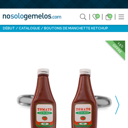
0
0
DÉBUT
CATALOGUE
BOUTONS DE MANCHETTE KETCHUP
15%
OFFRE