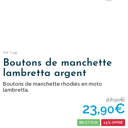
Ref: F349
Boutons de manchette
lambretta argent
Boutons de manchette rhodiés en moto
lambretta.
27,
€
90
23,
€
90
EN STOCK
15% OFFRE