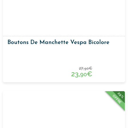
Boutons De Manchette Vespa Bicolore
27,
€
90
23,
€
90
29%
OFFRE