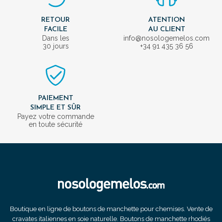
RETOUR
ATENTION
FACILE
AU CLIENT
Dans les
info@nosologemelos.com
30 jours
+34 91 435 36 56
PAIEMENT
SIMPLE ET SÛR
Payez votre commande
en toute sécurité
Boutique en ligne de boutons de manchette pour chemises. Vente de
cravates italiennes en soie naturelle. Boutons de manchette rhodiés