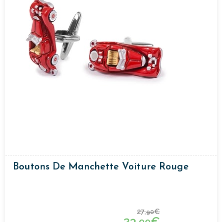
Boutons De Manchette Voiture Rouge
27,
€
90
23,
€
90