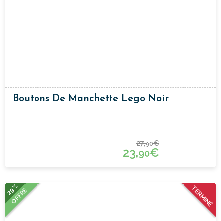
Boutons De Manchette Lego Noir
27,
€
90
23,
€
90
29%
TERMINÉ
OFFRE