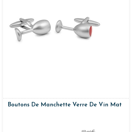
Boutons De Manchette Verre De Vin Mat
27,
€
90