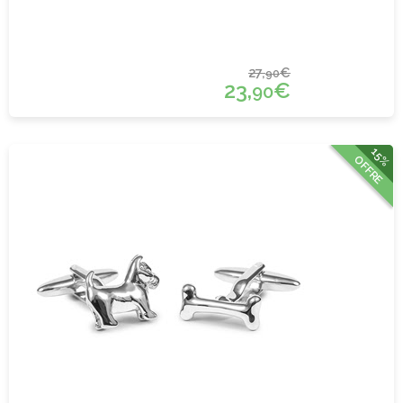
27,
€
90
23,
€
90
15%
OFFRE