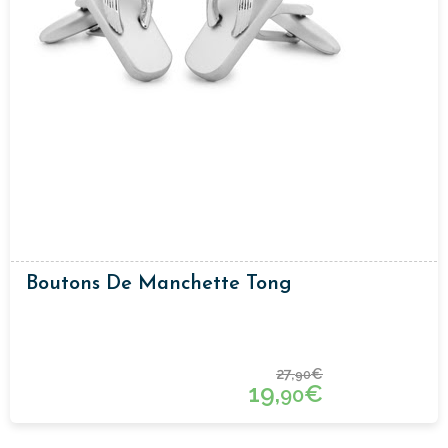
Boutons De Manchette Tong
27,
€
90
19,
€
90