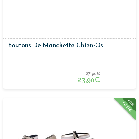
Boutons De Manchette Chien-Os
27,
€
90
23,
€
90
58%
OFFRE