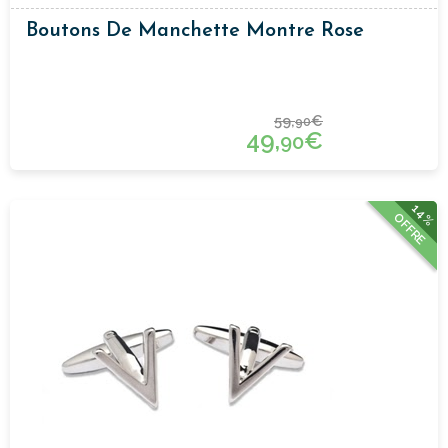
Boutons De Manchette Montre Rose
59,
€
90
49,
€
90
14%
OFFRE