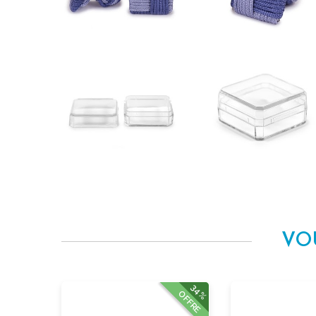
VO
34%
OFFRE