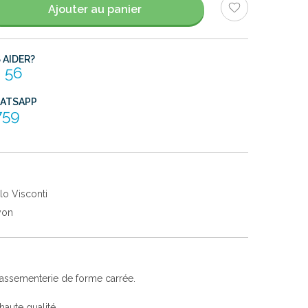
Ajouter au panier
AIDER?
 56
HATSAPP
759
lo Visconti
yon
passementerie de forme carrée.
aute qualité.