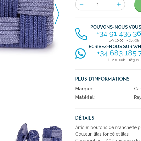
Nombre
d'items
POUVONS-NOUS VOUS 
+34 91 435 36
L-V 10:00h - 18:30h
ÉCRIVEZ-NOUS SUR W
+34 683 185 
L-V 10:00h - 18:30h
PLUS D'INFORMATIONS
Marque:
Car
Matériel:
Ra
DÉTAILS
Article: boutons de manchette 
Couleur: lilas foncé et lilas.
Composition: 100% rayonne de h