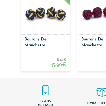
Boutons De
Boutons De
Manchette
Manchette
Passementerie Bleu
Passementer
Marin Et Jaune
Bordeaux Et
8,
€
90
Marine
5,
€
90
15 ANS
LIVRAISON
EN LIGNE