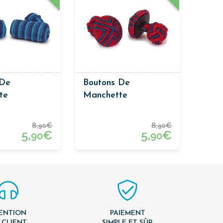
 De
Boutons De
te
Manchette
terie Barril
Passementerie De
Forme Bouton Rouge
8,
€
8,
€
90
90
Et Bleu
5,
€
5,
€
90
90
ENTION
PAIEMENT
 CLIENT
SIMPLE ET SÛR