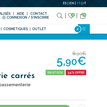
ES
EN
FR
IT
LISÉS
AIDE
CONTACT
0
0
CONNEXION / S'INSCRIRE
COSMETIQUES
OUTLET
8,
€
90
5,
€
90
EN STOCK
34% OFFRE
ie carrés
passementerie