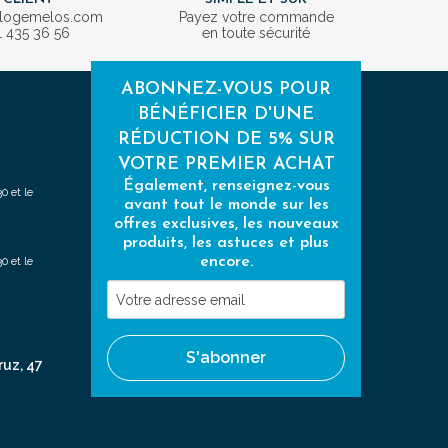
ologemelos.com
Payez votre commande
1 435 36 56
en toute sécurité
ABONNEZ-VOUS POUR
BÉNÉFICIER D'UNE
RÉDUCTION DE 5% SUR
VOTRE PREMIER ACHAT
Également, renseignez-vous
0 et le
avant tout le monde sur les
offres exclusives, les nouveaux
produits, les astuces et plus
encore.
0 et le
Votre
adresse
email
S'abonner
ruz, 47