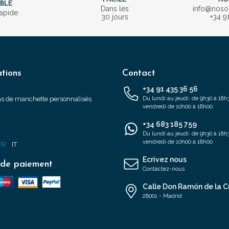
IBLE
Dans les
info@nos
rapide
30 jours
+34 9
tions
Contact
+34 91 435 36 56
s de manchette personnalisés
Du lundi au jeudi: de 9h30 à 18h3
vendredi de 10h00 à 18h00
+34 683 185 759
s
Du lundi au jeudi: de 9h30 à 18h3
vendredi de 10h00 à 18h00
FR
IT
Ecrivez nous
de paiement
Contactez-nous
Calle Don Ramón de la C
28001 - Madrid