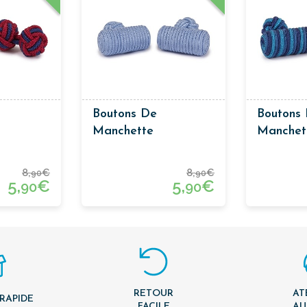
Boutons De
Boutons
Manchette
Manchet
ie
Passementerie Baril
Passemen
 Bleu
8,
€
8,
€
90
90
5,
€
5,
€
90
90
RETOUR
AT
 RAPIDE
FACILE
AU