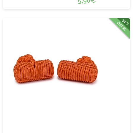
5,
€
90
34%
OFFRE