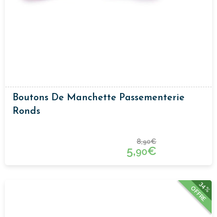
Boutons De Manchette Passementerie
Ronds
8,
€
90
5,
€
90
34%
OFFRE