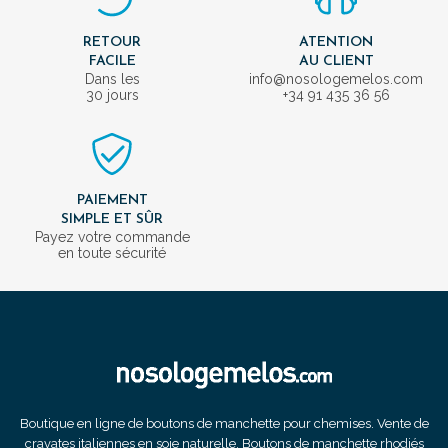
RETOUR
ATENTION
FACILE
AU CLIENT
Dans les
info@nosologemelos.com
30 jours
+34 91 435 36 56
PAIEMENT
SIMPLE ET SÛR
Payez votre commande
en toute sécurité
Boutique en ligne de boutons de manchette pour chemises. Vente de
cravates italiennes en soie naturelle. Boutons de manchette rhodiés