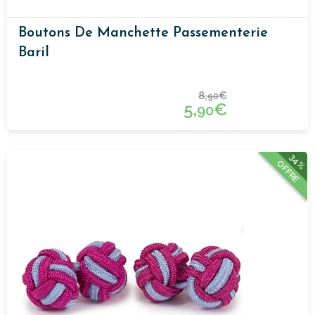
Boutons De Manchette Passementerie
Baril
8,
€
90
5,
€
90
34%
OFFRE