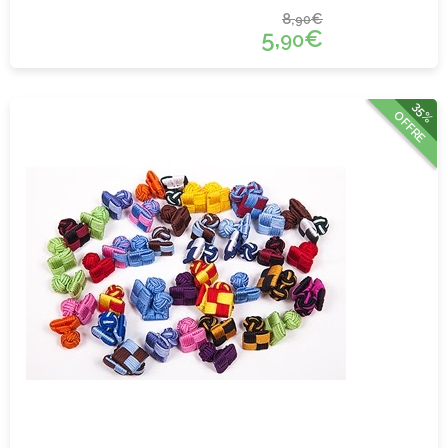
8,
€
90
5,
€
90
35%
OFFRE