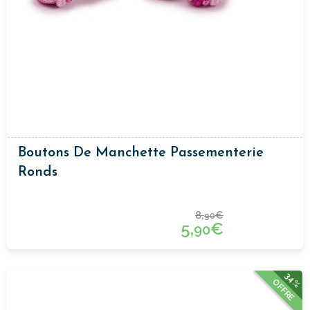
Boutons De Manchette Passementerie
Ronds
8,
€
90
5,
€
90
34%
OFFRE