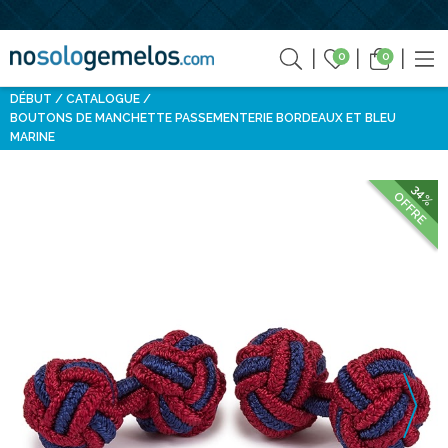
0
0
DÉBUT
CATALOGUE
BOUTONS DE MANCHETTE PASSEMENTERIE BORDEAUX ET BLEU
MARINE
34%
OFFRE