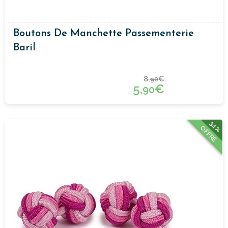
Boutons De Manchette Passementerie
Baril
8,
€
90
5,
€
90
34%
OFFRE