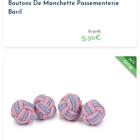
Boutons De Manchette Passementerie
Baril
8,
€
90
5,
€
90
34%
OFFRE