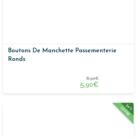
Boutons De Manchette Passementerie
Ronds
8,
€
90
5,
€
90
34%
OFFRE