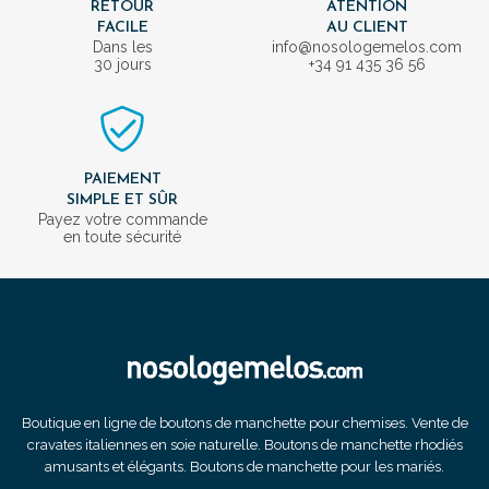
RETOUR
ATENTION
FACILE
AU CLIENT
Dans les
info@nosologemelos.com
30 jours
+34 91 435 36 56
PAIEMENT
SIMPLE ET SÛR
Payez votre commande
en toute sécurité
Boutique en ligne de boutons de manchette pour chemises. Vente de
cravates italiennes en soie naturelle. Boutons de manchette rhodiés
amusants et élégants. Boutons de manchette pour les mariés.